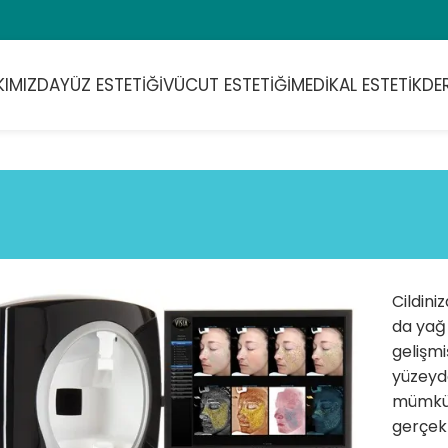
KIMIZDA
YÜZ ESTETIĞI
VÜCUT ESTETIĞI
MEDIKAL ESTETIK
DE
Cildini
da yağ
gelişmi
yüzeyde
mümkün.
gerçekt