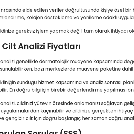
onrasında elde edilen veriler doğrultusunda kişiye özel bir b
lendirme, kolajen destekleme ve yenileme odaklı uygulama
ldinize gereksiz işlem yapmak değil, tam olarak ihtiyacı o
 Cilt Analizi Fiyatları
lt analizi genellikle dermatolojik muayene kapsamında değerl
 sunulabilirken, bazı merkezlerde muayene paketine dahil ed
; kliniğin sunduğu hizmet kapsamına ve analiz sonrası plan
lir. En doğru bilgi için birebir değerlendirme yapılması öner
t analizi, cildinizi yüzeyin ötesinde anlamanızı sağlayan gel
 uygulamalardan kaçınabilir ve cildinize gerçekten ihtiyaç 
ve genç bir cilt için doğru başlangıç her zaman doğru anali
Sorulan Sorular (SSS)