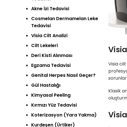
Akne İzi Tedavisi
Cosmelan­ Dermamelan Leke
Tedavisi
Visia Cilt Analizi
Cilt Lekeleri
Visia
Deri Kisti Alınması
Visia cil
Egzama Tedavisi
profesyo
Genital Herpes Nasıl Geçer?
sorunlar
Gül Hastalığı
Klasik a
Kimyasal Peeling
oluşturm
Kırmızı Yüz Tedavisi
Visia
Koterizasyon (Yara Yakma)
Kurdeşen (Ürtiker)