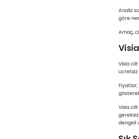
Analiz s
göre nem
Amaç, ci
Visia
Visia ci
ücretsiz
Fiyatlar
gösterebi
Visia cil
gereksiz
dengeli 
Sık 