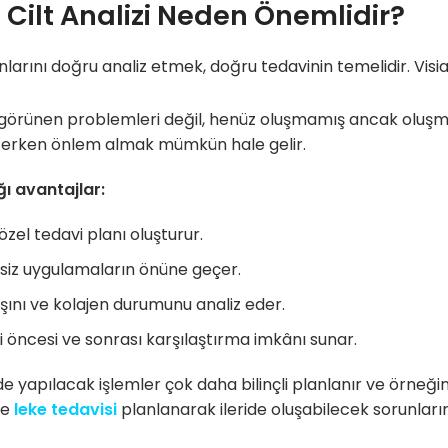
a Cilt Analizi Neden Önemlidir?
unlarını doğru analiz etmek, doğru tedavinin temelidir. Visia
örünen problemleri değil, henüz oluşmamış ancak oluşma r
 erken önlem almak mümkün hale gelir.
ı avantajlar:
 özel tedavi planı oluşturur.
siz uygulamaların önüne geçer.
aşını ve kolajen durumunu analiz eder.
 öncesi ve sonrası karşılaştırma imkânı sunar.
e yapılacak işlemler çok daha bilinçli planlanır ve örneğin
de
leke tedavisi
planlanarak ileride oluşabilecek sorunların