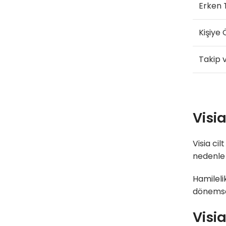
Erken 
Kişiye
Takip 
Visia
Visia ci
nedenle 
Hamileli
dönemsel
Visia