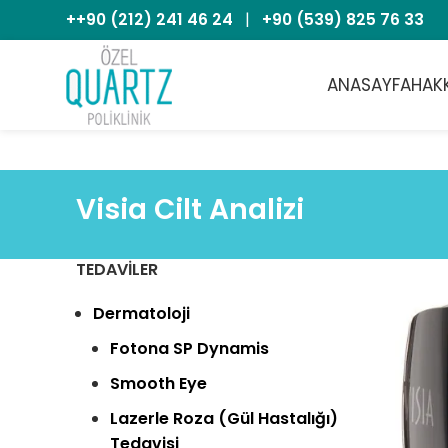
++90 (212) 241 46 24
|
+90 (539) 825 76 33
ANASAYFA
HAK
Visia Cilt Analizi
TEDAVILER
Dermatoloji
Fotona SP Dynamis
Smooth Eye
Lazerle Roza (Gül Hastalığı)
Tedavisi