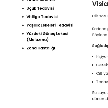
Visi
Uçuk Tedavisi
Cilt sor
Vitiligo Tedavisi
Yaşlılık Lekeleri Tedavisi
Sadece g
Yüzdeki Güneş Lekesi
Böylece
(Melazma)
Sağladığ
Zona Hastalığı
Kişiye
Gerek
Cilt y
Tedavi
Bu sayed
dönem