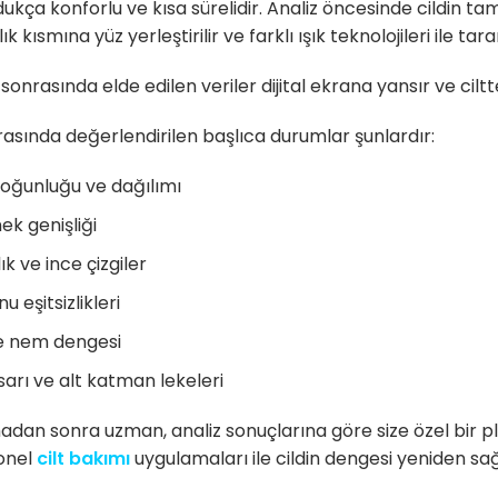
dukça konforlu ve kısa sürelidir. Analiz öncesinde cildin 
ık kısmına yüz yerleştirilir ve farklı ışık teknolojileri ile tar
onrasında elde edilen veriler dijital ekrana yansır ve ciltt
ırasında değerlendirilen başlıca durumlar şunlardır:
oğunluğu ve dağılımı
k genişliği
lık ve ince çizgiler
nu eşitsizlikleri
e nem dengesi
arı ve alt katman lekeleri
dan sonra uzman, analiz sonuçlarına göre size özel bir p
onel
cilt bakımı
uygulamaları ile cildin dengesi yeniden sağ