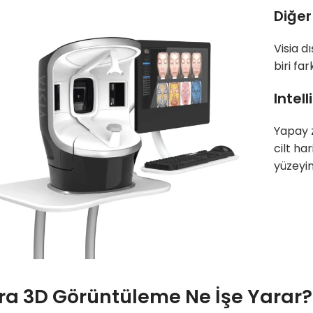
Diğer
Visia d
biri fa
Intel
Yapay z
cilt ha
yüzeyin
ra 3D Görüntüleme Ne İşe Yarar?