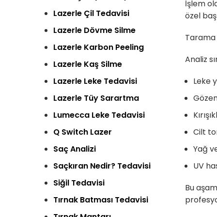
İşlem ol
Lazerle Çil Tedavisi
özel başl
Lazerle Dövme Silme
Tarama s
Lazerle Karbon Peeling
Analiz s
Lazerle Kaş Silme
Lazerle Leke Tedavisi
Leke y
Lazerle Tüy Sarartma
Gözene
Lumecca Leke Tedavisi
Kırışık
Q Switch Lazer
Cilt to
Saç Analizi
Yağ v
Saçkıran Nedir? Tedavisi
UV has
Siğil Tedavisi
Bu aşama
Tırnak Batması Tedavisi
profesy
Tırnak Mantarı