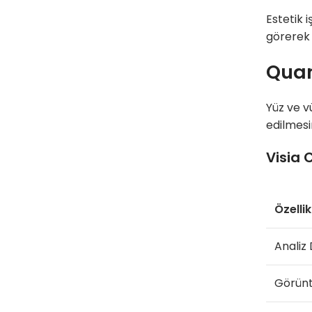
Estetik 
görerek d
Quan
Yüz ve v
edilmesi
Visia C
Özellik
Analiz 
Görün