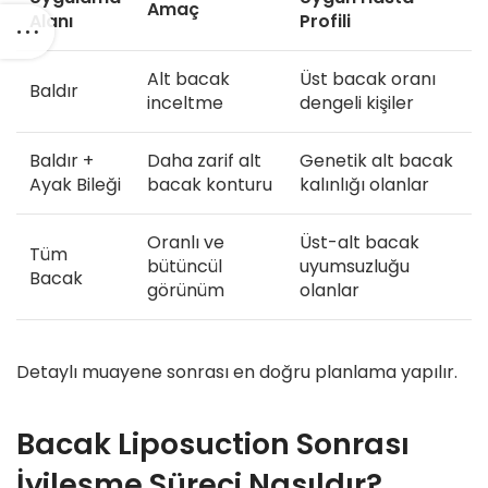
Amaç
Alanı
Profili
Alt bacak
Üst bacak oranı
Baldır
inceltme
dengeli kişiler
Baldır +
Daha zarif alt
Genetik alt bacak
Ayak Bileği
bacak konturu
kalınlığı olanlar
Oranlı ve
Üst-alt bacak
Tüm
bütüncül
uyumsuzluğu
Bacak
görünüm
olanlar
Detaylı muayene sonrası en doğru planlama yapılır.
Bacak Liposuction Sonrası
İyileşme Süreci Nasıldır?