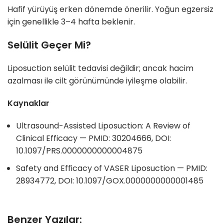
Hafif yürüyüş erken dönemde önerilir. Yoğun egzersiz
için genellikle 3–4 hafta beklenir.
Selülit Geçer Mi?
Liposuction selülit tedavisi değildir; ancak hacim
azalması ile cilt görünümünde iyileşme olabilir.
Kaynaklar
Ultrasound-Assisted Liposuction: A Review of
Clinical Efficacy — PMID: 30204666, DOI:
10.1097/PRS.0000000000004875
Safety and Efficacy of VASER Liposuction — PMID:
28934772, DOI: 10.1097/GOX.0000000000001485
Benzer Yazılar: