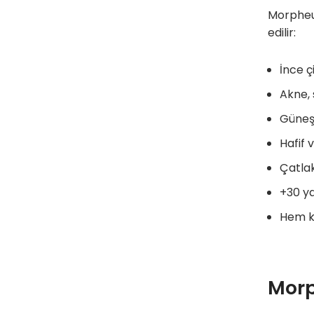
Morpheus
edilir:
İnce çi
Akne, 
Güneş l
Hafif 
Çatla
+30 ya
Hem ka
Morp