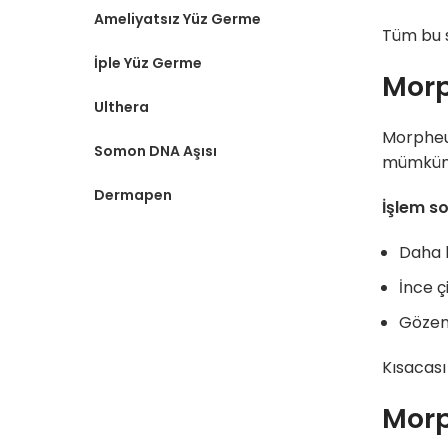
Ameliyatsız Yüz Germe
Tüm bu s
İple Yüz Germe
Morp
Ulthera
Morpheus
Somon DNA Aşısı
mümkün k
Dermapen
İşlem so
Daha 
İnce ç
Gözen
Kısacası
Morp