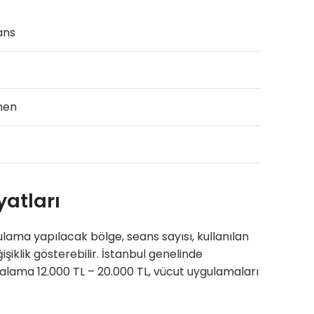
ans
men
yatları
ulama yapılacak bölge, seans sayısı, kullanılan
şiklik gösterebilir. İstanbul genelinde
talama 12.000 TL – 20.000 TL, vücut uygulamaları