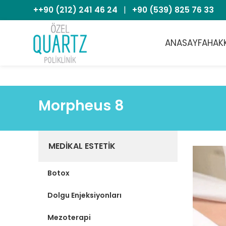
++90 (212) 241 46 24
|
+90 (539) 825 76 33
ANASAYFA
HAK
Morpheus 8
MEDIKAL ESTETIK
Botox
Dolgu Enjeksiyonları
Mezoterapi