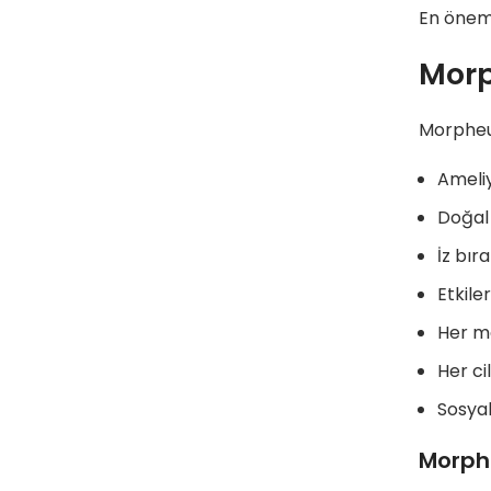
En öneml
Morp
Morpheus
Ameliy
Doğal 
İz bır
Etkile
Her me
Her ci
Sosyal
Morphe