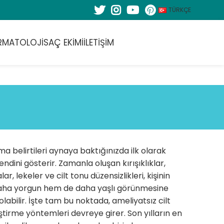
TÜRKÇE
RMATOLOJI
SAÇ EKIMI
İLETIŞIM
a belirtileri aynaya baktığınızda ilk olarak
kendini gösterir. Zamanla oluşan kırışıklıklar,
ar, lekeler ve cilt tonu düzensizlikleri, kişinin
ha yorgun hem de daha yaşlı görünmesine
labilir. İşte tam bu noktada, ameliyatsız cilt
tirme yöntemleri devreye girer. Son yılların en