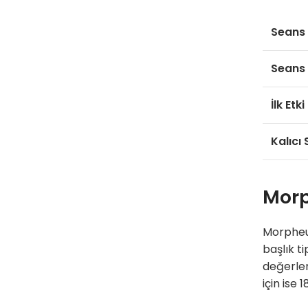
Seans 
Seans 
İlk Etki
Kalıcı
Morp
Morpheu
başlık t
değerlen
için ise