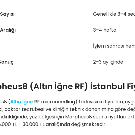
Sayısı
Genellikle 3–4 se
Aralığı
3–4 hafta
İşlem sonrası he
 Sonuç
2–3 ay içinde
heus8 (Altın İğne RF) İstanbul Fi
s8 (
Altın İğne
RF microneedling) tedavisinin fiyatları; uyg
ipi, doktor tecrübesi ve kliniğin teknik donanımına göre deği
dirildiğinde, yüz bölgesi için Morpheus8 seans fiyatları or
 18.000 TL – 30.000 TL aralığında değişmektedir.