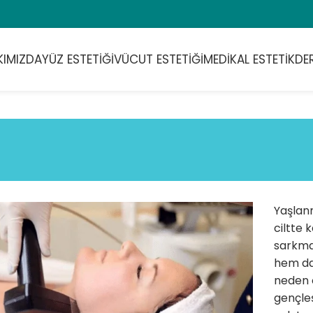
KIMIZDA
YÜZ ESTETIĞI
VÜCUT ESTETIĞI
MEDIKAL ESTETIK
DE
Yaşlanm
ciltte 
sarkmal
hem da
neden o
gençleş