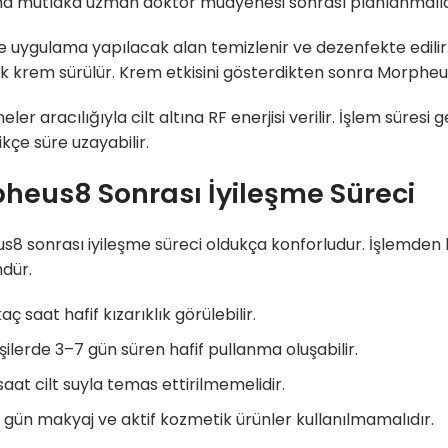
 mutlaka uzman doktor muayenesi sonrası planlanmalıdır.
e uygulama yapılacak alan temizlenir ve dezenfekte edili
k krem sürülür. Krem etkisini gösterdikten sonra Morpheu
eler aracılığıyla cilt altına RF enerjisi verilir. İşlem süres
ikçe süre uzayabilir.
heus8 Sonrası İyileşme Süreci
s8 sonrası iyileşme süreci oldukça konforludur. İşlemd
dür.
kaç saat hafif kızarıklık görülebilir.
işilerde 3–7 gün süren hafif pullanma oluşabilir.
 saat cilt suyla temas ettirilmemelidir.
3 gün makyaj ve aktif kozmetik ürünler kullanılmamalıdır.