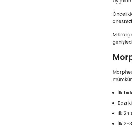
Uygulama
Öncelikl
anestezi
Mikro iğn
genişled
Morp
Morpheu
mümkün
İlk bir
Bazı k
İlk 24
İlk 2–