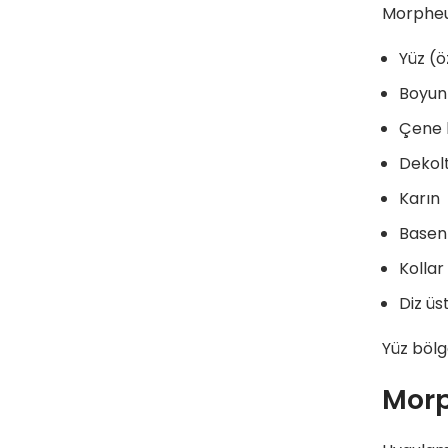
Morpheus
Yüz (ö
Boyun
Çene h
Dekol
Karın
Basen
Kollar
Diz üs
Yüz bölg
Morp