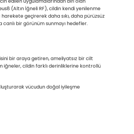
cih edilen uygulamalarından biri olan
s8 (Altın İğneli RF), cildin kendi yenilenme
 harekete geçirerek daha sıkı, daha pürüzsüz
a canlı bir görünüm sunmayı hedefler.
i bir araya getiren, ameliyatsız bir cilt
neler, cildin farklı derinliklerine kontrollü
 oluşturarak vücudun doğal iyileşme