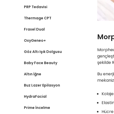
PRP Tedavisi
Thermage CPT
Fraxel Dual
Morp
OxyGeneo+
Morpheus
Göz Altı Işık Dolgusu
gençleşt
şekilde RF
Baby Face Beauty
Bu enerj
Altın İğne
mekanizm
Buz Lazer Epilasyon
Kolaje
HydraFacial
Elastin
Prime İncelme
Hücre 