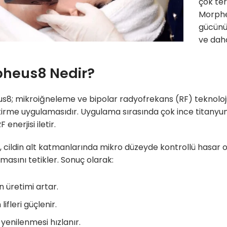
çok ter
Morpheu
gücünü
ve dah
heus8 Nedir?
8; mikroiğneleme ve bipolar radyofrekans (RF) teknolojisin
irme uygulamasıdır. Uygulama sırasında çok ince titanyum iğ
 enerjisi iletir.
i, cildin alt katmanlarında mikro düzeyde kontrollü hasar
asını tetikler. Sonuç olarak:
n üretimi artar.
 lifleri güçlenir.
yenilenmesi hızlanır.