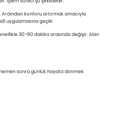
 İşlem süreci şu şekildedir:
r. Ardından konforu artırmak amacıyla
s8 uygulamasına geçilir.
i genellikle 30–60 dakika arasında değişir. Alan
en hemen sonra günlük hayata dönmek