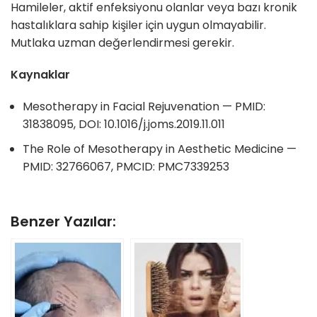
Hamileler, aktif enfeksiyonu olanlar veya bazı kronik
hastalıklara sahip kişiler için uygun olmayabilir.
Mutlaka uzman değerlendirmesi gerekir.
Kaynaklar
Mesotherapy in Facial Rejuvenation — PMID:
31838095, DOI: 10.1016/j.joms.2019.11.011
The Role of Mesotherapy in Aesthetic Medicine —
PMID: 32766067, PMCID: PMC7339253
Benzer Yazılar: