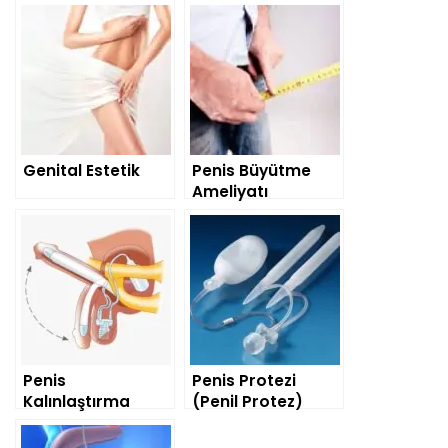
Genital Estetik
Penis Büyütme
Ameliyatı
Penis
Penis Protezi
Kalınlaştırma
(Penil Protez)