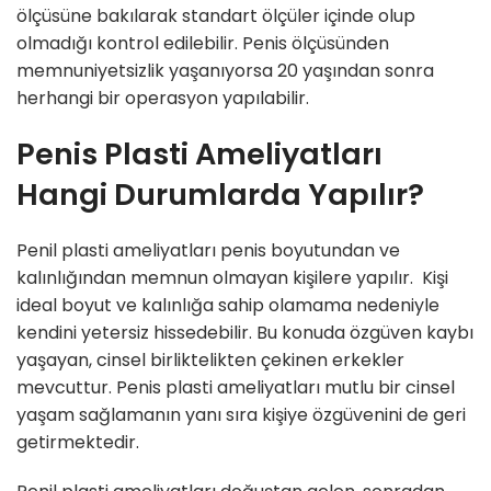
ölçüsüne bakılarak standart ölçüler içinde olup
olmadığı kontrol edilebilir. Penis ölçüsünden
memnuniyetsizlik yaşanıyorsa 20 yaşından sonra
herhangi bir operasyon yapılabilir.
Penis Plasti Ameliyatları
Hangi Durumlarda Yapılır?
Penil plasti ameliyatları penis boyutundan ve
kalınlığından memnun olmayan kişilere yapılır. Kişi
ideal boyut ve kalınlığa sahip olamama nedeniyle
kendini yetersiz hissedebilir. Bu konuda özgüven kaybı
yaşayan, cinsel birliktelikten çekinen erkekler
mevcuttur. Penis plasti ameliyatları mutlu bir cinsel
yaşam sağlamanın yanı sıra kişiye özgüvenini de geri
getirmektedir.