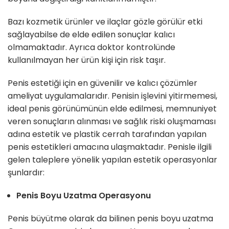
Bazı kozmetik ürünler ve ilaçlar gözle görülür etki
sağlayabilse de elde edilen sonuçlar kalıcı
olmamaktadır. Ayrıca doktor kontrolünde
kullanılmayan her ürün kişi için risk taşır.
Penis estetiği için en güvenilir ve kalıcı çözümler
ameliyat uygulamalarıdır. Penisin işlevini yitirmemesi,
ideal penis görünümünün elde edilmesi, memnuniyet
veren sonuçların alınması ve sağlık riski oluşmaması
adına estetik ve plastik cerrah tarafından yapılan
penis estetikleri amacına ulaşmaktadır. Penisle ilgili
gelen taleplere yönelik yapılan estetik operasyonlar
şunlardır:
Penis Boyu Uzatma Operasyonu
Penis büyütme olarak da bilinen penis boyu uzatma