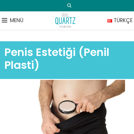
MENÜ
TÜRKÇE
Penis Estetiği (Penil
Plasti)