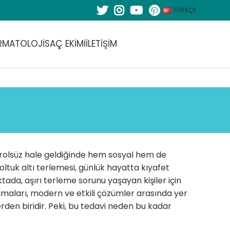
TÜRKÇE
RMATOLOJI
SAÇ EKIMI
İLETIŞIM
ntrolsüz hale geldiğinde hem sosyal hem de
 koltuk altı terlemesi, günlük hayatta kıyafet
ktada, aşırı terleme sorunu yaşayan kişiler için
maları, modern ve etkili çözümler arasında yer
erden biridir. Peki, bu tedavi neden bu kadar