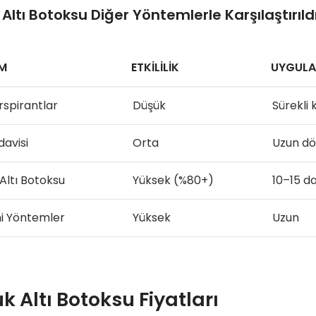
 Altı Botoksu Diğer Yöntemlerle Karşılaştırıld
M
ETKILILIK
UYGULA
rspirantlar
Düşük
Sürekli 
davisi
Orta
Uzun d
Altı Botoksu
Yüksek (%80+)
10–15 d
i Yöntemler
Yüksek
Uzun
k Altı Botoksu Fiyatları