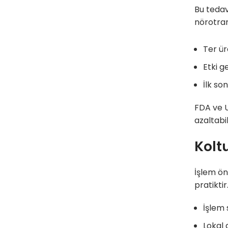
Bu tedav
nörotran
Ter ür
Etki g
İlk son
FDA ve U
azaltabi
Kolt
İşlem ön
pratiktir
İşlem 
Lokal 