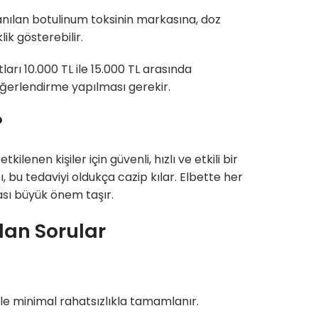
llanılan botulinum toksinin markasına, doz
k gösterebilir.
tları 10.000 TL ile 15.000 TL arasında
eğerlendirme yapılması gerekir.
?
lenen kişiler için güvenli, hızlı ve etkili bir
u tedaviyi oldukça cazip kılar. Elbette her
sı büyük önem taşır.
lan Sorular
le minimal rahatsızlıkla tamamlanır.