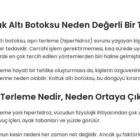
uk Altı Botoksu Neden Değerli Bir
ltı botoksu, aşırı terleme (hiperhidroz) sorunu yaşayan ki
bir tedavidir. Cerrahi işlem gerektirmemesi, kısa sürede 
e en çok tercih edilen yöntemlerden biri haline gelmiştir
rleme hayati bir tehlike oluşturmasa da, kişilerin özgüveni
erine neden olabilir. Koltuk altı botoksu, bu döngüyü kıra
ı Terleme Nedir, Neden Ortaya Çı
rleme yani hiperhidroz, vücudun fizyolojik ihtiyacından çok
avuç içleri, ayak tabanları ve yüzde görülür.
un kesin nedeni her zaman net değildir. Ancak şu faktörle