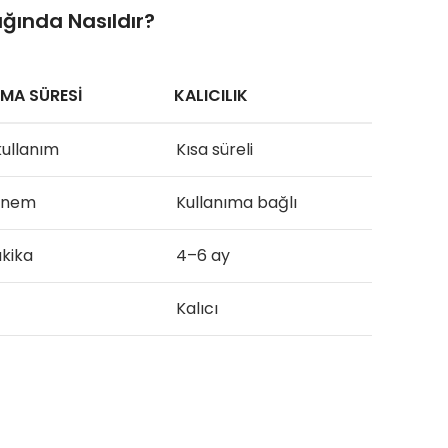
ığında Nasıldır?
MA SÜRESI
KALICILIK
kullanım
Kısa süreli
önem
Kullanıma bağlı
akika
4–6 ay
Kalıcı