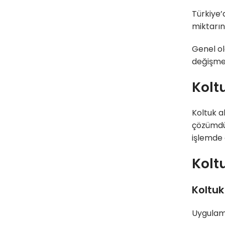
Türkiye’
miktarın
Genel ola
değişmek
Kolt
Koltuk al
çözümdür
işlemde 
Kolt
Koltuk
Uygulama