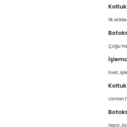
Koltuk
İlk etkil
Botok
Çoğu has
İşlemd
Evet, iş
Koltuk
Uzman he
Botoks
Hayır, b