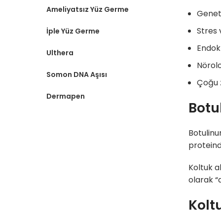
Ameliyatsız Yüz Germe
Geneti
Stres 
İple Yüz Germe
Endokr
Ulthera
Nörolo
Somon DNA Aşısı
Çoğu z
Dermapen
Botu
Botulinu
proteindi
Koltuk al
olarak “d
Koltu