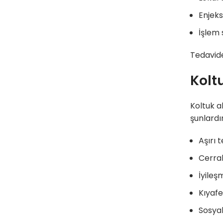
Enjeks
İşlem 
Tedavide
Kolt
Koltuk a
şunlardır
Aşırı 
Cerrah
İyileş
Kıyafe
Sosyal