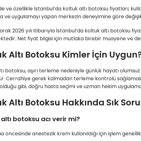
de ve özellikle İstanbul’da koltuk altı botoksu fiyatları; ku
a ve uygulamayı yapan merkezin deneyimine göre değişikli
rak 2026 yılı itibarıyla İstanbul’da koltuk altı botoksu fiya
tedir. Net fiyat bilgisi için mutlaka birebir muayene ve d
uk Altı Botoksu Kimler İçin Uygun
tı botoksu, aşırı terleme nedeniyle günlük hayatı olumsuz etki
. Cerrahiye gerek kalmadan terleme kontrolü sağlaması, b
olduğu gibi, doğru hasta seçimi ve uzman hekim uygulama
uk Altı Botoksu Hakkında Sık Soru
 altı botoksu acı verir mi?
 öncesinde anestezik krem kullanıldığı için işlem genellik