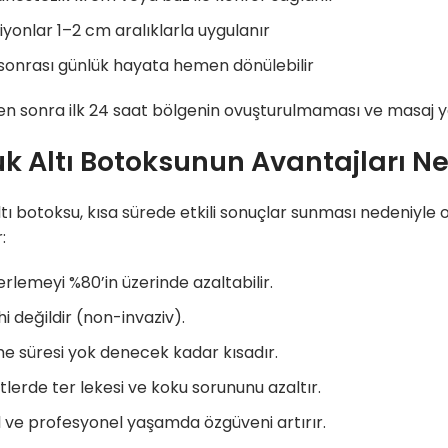
iyonlar 1–2 cm aralıklarla uygulanır
sonrası günlük hayata hemen dönülebilir
n sonra ilk 24 saat bölgenin ovuşturulmaması ve masaj ya
uk Altı Botoksunun Avantajları Ne
ltı botoksu, kısa sürede etkili sonuçlar sunması nedeniyle o
:
terlemeyi %80’in üzerinde azaltabilir.
i değildir (non-invaziv).
me süresi yok denecek kadar kısadır.
tlerde ter lekesi ve koku sorununu azaltır.
 ve profesyonel yaşamda özgüveni artırır.