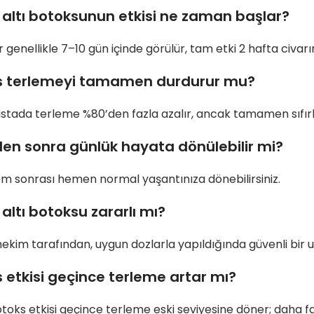
 altı botoksunun etkisi ne zaman başlar?
er genellikle 7–10 gün içinde görülür, tam etki 2 hafta civar
s terlemeyi tamamen durdurur mu?
tada terleme %80’den fazla azalır, ancak tamamen sıfırlan
en sonra günlük hayata dönülebilir mi?
lem sonrası hemen normal yaşantınıza dönebilirsiniz.
 altı botoksu zararlı mı?
kim tarafından, uygun dozlarla yapıldığında güvenli bir 
 etkisi geçince terleme artar mı?
otoks etkisi geçince terleme eski seviyesine döner; daha fa