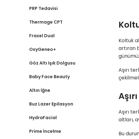
PRP Tedavisi
Thermage CPT
Kolt
Fraxel Dual
Koltuk a
artıran 
OxyGeneo+
günümüzd
Göz Altı Işık Dolgusu
Aşırı te
Baby Face Beauty
çekilmel
Altın İğne
Aşır
Buz Lazer Epilasyon
Aşırı te
HydraFacial
altları, 
Prime İncelme
Bu durum