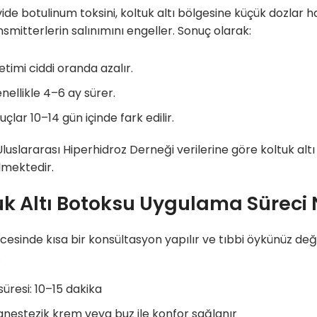
ide botulinum toksini, koltuk altı bölgesine küçük dozlar hal
smitterlerin salınımını engeller. Sonuç olarak:
etimi ciddi oranda azalır.
enellikle 4–6 ay sürer.
uçlar 10–14 gün içinde fark edilir.
luslararası Hiperhidroz Derneği verilerine göre koltuk al
lmektedir.
uk Altı Botoksu Uygulama Süreci 
cesinde kısa bir konsültasyon yapılır ve tıbbi öykünüz değ
.
süresi: 10–15 dakika
anestezik krem veya buz ile konfor sağlanır