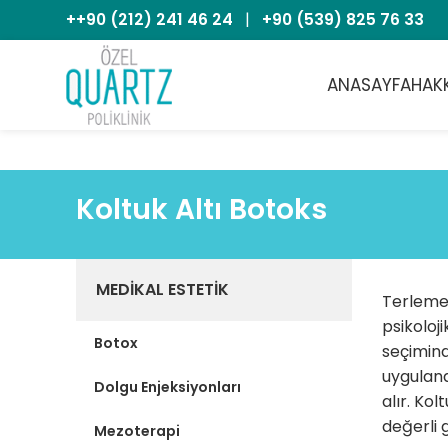
++90 (212) 241 46 24
|
+90 (539) 825 76 33
ANASAYFA
HAK
Koltuk Altı Botoks
MEDIKAL ESTETIK
Terleme 
psikoloji
Botox
seçimind
uygulan
Dolgu Enjeksiyonları
alır. Ko
değerli 
Mezoterapi