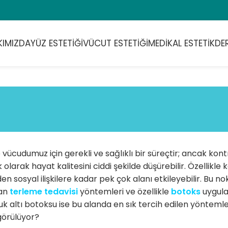
KIMIZDA
YÜZ ESTETIĞI
VÜCUT ESTETIĞI
MEDIKAL ESTETIK
DE
vücudumuz için gerekli ve sağlıklı bir süreçtir; ancak ko
k olarak hayat kalitesini ciddi şekilde düşürebilir. Özellikle
en sosyal ilişkilere kadar pek çok alanı etkileyebilir. Bu no
an
terleme tedavisi
yöntemleri ve özellikle
botoks
uygula
ltuk altı botoksu ise bu alanda en sık tercih edilen yönteml
görülüyor?