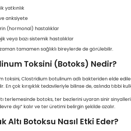
k yatkınlık
ve anksiyete
in (hormonal) hastalıklar
jik veya bazı sistemik hastalıklar
aman tamamen sağlıklı bireylerde de görülebilir.
linum Toksini (Botoks) Nedir?
m toksini, Clostridium botulinum adlı bakteriden elde edilen 
r. En çok kırışıklık tedavileriyle bilinse de, aslında tıbbi ku
tı terlemesinde botoks, ter bezlerini uyaran sinir sinyaller
evre dışı” kalır ve ter üretimi belirgin şekilde azalır.
k Altı Botoksu Nasıl Etki Eder?