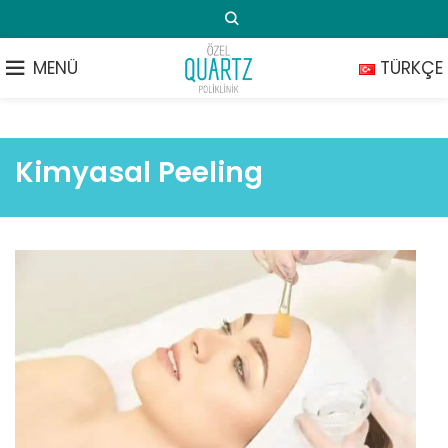
MENÜ
TÜRKÇE
Kimyasal Peeling