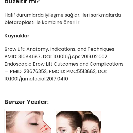
düzeltir mi?
Hafif durumlarda iyileşme sağlar, ileri sarkmalarda
blefaroplasti ile kombine önerilir.
Kaynaklar
Brow Lift: Anatomy, Indications, and Techniques —
PMID: 31084687, DOI: 10.1016/j.cps.2019.02.002
Endoscopic Brow Lift Outcomes and Complications
— PMID: 28676352, PMCID: PMC5513882, DOI:
10.1001/jamafacial.2017.0410
Benzer Yazılar: