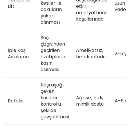
kesiler ile
uzun
Lift
etkili,
dokuların
vadeli
ameliyathane
yukarı
koşullarında
alınması
Saç
çizgisinden
İple Kaş
geçirilen
Ameliyatsız,
2–5 yıl
Askılama
özel iplerle
hızlı, konforlu
kaşın
asılması
Kaşı aşağı
çeken
kasların
Ağrısız, hızlı,
Botoks
4–6 a
kontrollü
mimik dostu
şekilde
gevşetilmesi