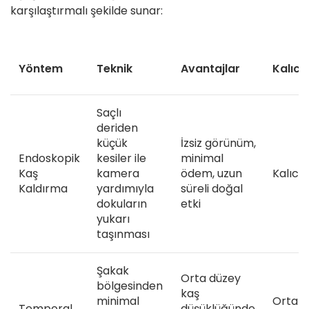
karşılaştırmalı şekilde sunar:
Yöntem
Teknik
Avantajlar
Kalıcıl
Saçlı
deriden
küçük
İzsiz görünüm,
Endoskopik
kesiler ile
minimal
Kaş
kamera
ödem, uzun
Kalıcı
Kaldırma
yardımıyla
süreli doğal
dokuların
etki
yukarı
taşınması
Şakak
Orta düzey
bölgesinden
kaş
minimal
Orta–
Temporal
düşüklüğünde