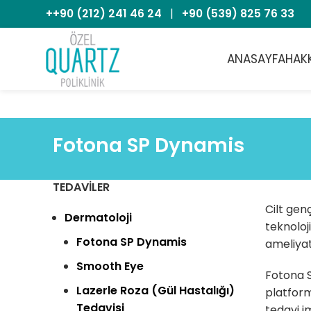
++90 (212) 241 46 24
|
+90 (539) 825 76 33
ANASAYFA
HAK
Fotona SP Dynamis
TEDAVILER
Cilt gen
Dermatoloji
teknoloj
Fotona SP Dynamis
ameliyat
Smooth Eye
Fotona S
Lazerle Roza (Gül Hastalığı)
platform
Tedavisi
tedavi i