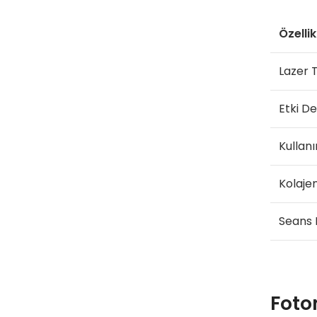
Özellik
Lazer 
Etki Der
Kullan
Kolaje
Seans 
Foto