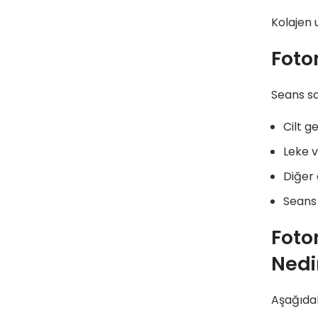
Kolajen 
Foto
Seans sa
Cilt g
Leke v
Diğer 
Seans 
Foto
Nedi
Aşağıdak