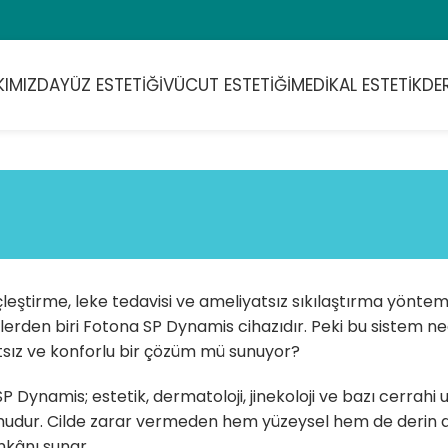
KIMIZDA
YÜZ ESTETIĞI
VÜCUT ESTETIĞI
MEDIKAL ESTETIK
DE
çleştirme, leke tedavisi ve ameliyatsız sıkılaştırma yöntem
ilerden biri Fotona SP Dynamis cihazıdır. Peki bu sistem n
sız ve konforlu bir çözüm mü sunuyor?
P Dynamis; estetik, dermatoloji, jinekoloji ve bazı cerrahi 
udur. Cilde zarar vermeden hem yüzeysel hem de derin do
mkânı sunar.