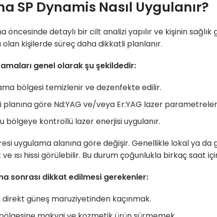
na SP Dynamis Nasıl Uygulanır?
öncesinde detaylı bir cilt analizi yapılır ve kişinin sağlık ge
 olan kişilerde süreç daha dikkatli planlanır.
amaları genel olarak şu şekildedir:
ma bölgesi temizlenir ve dezenfekte edilir.
 planına göre Nd:YAG ve/veya Er:YAG lazer parametreleri 
u bölgeye kontrollü lazer enerjisi uygulanır.
resi uygulama alanına göre değişir. Genellikle lokal ya da 
k ve ısı hissi görülebilir. Bu durum çoğunlukla birkaç saat içi
a sonrası dikkat edilmesi gerekenler:
n direkt güneş maruziyetinden kaçınmak.
 bölgesine makyaj ve kozmetik ürün sürmemek.