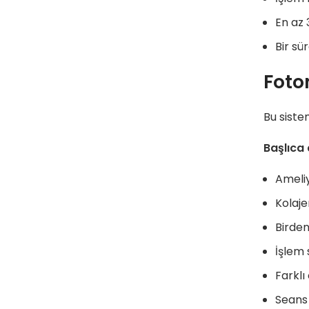
En az 
Bir sü
Foto
Bu siste
Başlıca 
Ameliy
Kolaje
Birden
İşlem 
Farklı
Seans 