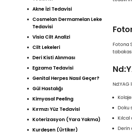
Akne İzi Tedavisi
Cosmelan­ Dermamelan Leke
Tedavisi
Foto
Visia Cilt Analizi
Fotona S
Cilt Lekeleri
tabakası
Deri Kisti Alınması
Nd:Y
Egzama Tedavisi
Genital Herpes Nasıl Geçer?
Nd:YAG l
Gül Hastalığı
Kolaje
Kimyasal Peeling
Doku s
Kırmızı Yüz Tedavisi
Kılcal
Koterizasyon (Yara Yakma)
Derin 
Kurdeşen (Ürtiker)