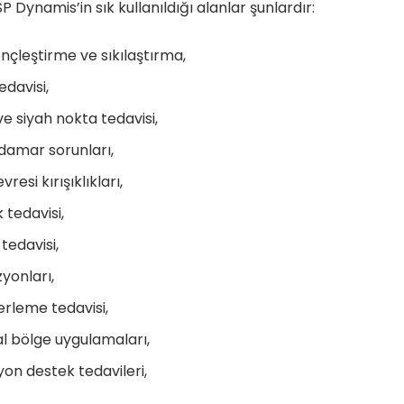
P Dynamis’in sık kullanıldığı alanlar şunlardır:
ençleştirme ve sıkılaştırma,
edavisi,
e siyah nokta tedavisi,
 damar sorunları,
resi kırışıklıkları,
 tedavisi,
 tedavisi,
zyonları,
terleme tedavisi,
l bölge uygulamaları,
yon destek tedavileri,