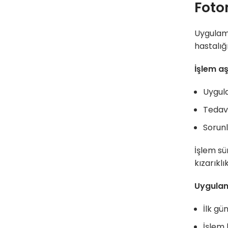
Foto
Uygulama 
hastalığı
İşlem aş
Uygula
Tedavi
Sorunl
İşlem sü
kızarıklı
Uygulam
İlk gü
İşlem