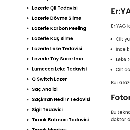
Lazerle Çil Tedavisi
Er:Y
Lazerle Dövme Silme
Er:YAG la
Lazerle Karbon Peeling
Lazerle Kaş Silme
Cilt yü
Lazerle Leke Tedavisi
İnce k
Lazerle Tüy Sarartma
Leke t
Lumecca Leke Tedavisi
Cilt d
Q Switch Lazer
Bu iki l
Saç Analizi
Foto
Saçkıran Nedir? Tedavisi
Siğil Tedavisi
Bu tekno
doktor d
Tırnak Batması Tedavisi
Tırnak Mantarı