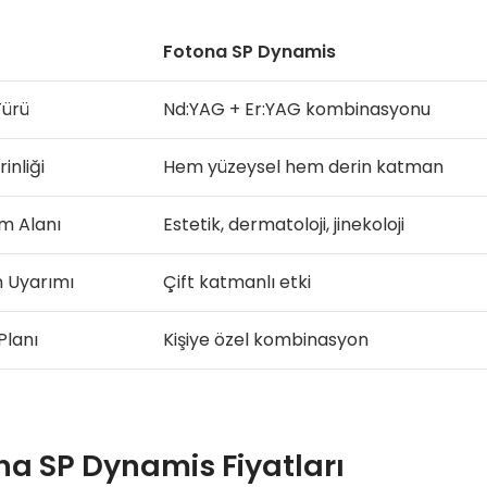
Fotona SP Dynamis
Türü
Nd:YAG + Er:YAG kombinasyonu
inliği
Hem yüzeysel hem derin katman
ım Alanı
Estetik, dermatoloji, jinekoloji
n Uyarımı
Çift katmanlı etki
Planı
Kişiye özel kombinasyon
na SP Dynamis Fiyatları