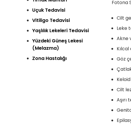
Fotona S
Uçuk Tedavisi
Cilt g
Vitiligo Tedavisi
Leke t
Yaşlılık Lekeleri Tedavisi
Akne v
Yüzdeki Güneş Lekesi
(Melazma)
Kılcal
Zona Hastalığı
Göz çev
Çatlak
Keloid
Cilt le
Aşırı 
Genita
Epilas