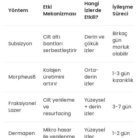
Hangi
Etki
İyileşme
Yöntem
İzlerde
Mekanizması
Süreci
Etkili?
Birkaç
Cilt altı
Derin ve
gün
Subsizyon
bantları
çökük
morluk
serbestleştirir
izler
olabilir
Kolajen
Orta-
1-3 gün
Morpheus8
üretimini
derin
kızarıklık
artırır
izler
Cilt yenileme
Yüzeysel
Fraksiyonel
ve
+ derin
3-7 gün
Lazer
resurfacing
izler
Mikro hasar
Yüzeysel
Dermapen
1-2 gün
ile yenilenme
izler