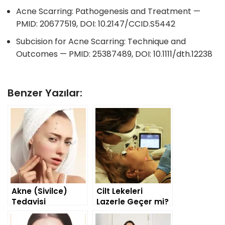
Acne Scarring: Pathogenesis and Treatment —
PMID: 20677519, DOI: 10.2147/CCID.S5442
Subcision for Acne Scarring: Technique and
Outcomes — PMID: 25387489, DOI: 10.1111/dth.12238
Benzer Yazılar:
Akne (Sivilce)
Cilt Lekeleri
Tedavisi
Lazerle Geçer mi?