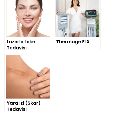
Lazerle Leke
Thermage FLX
Tedavisi
Yara İzi (Skar)
Tedavisi