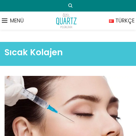
MENÜ
TÜRKÇE
Sıcak Kolajen