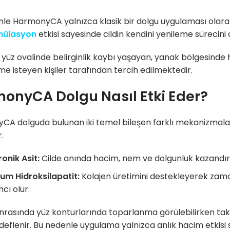
le HarmonyCA yalnızca klasik bir dolgu uygulaması olar
mülasyon
etkisi sayesinde cildin kendini yenileme sürecini
e yüz ovalinde belirginlik kaybı yaşayan, yanak bölgesind
e isteyen kişiler tarafından tercih edilmektedir.
onyCA Dolgu Nasıl Etki Eder?
A dolguda bulunan iki temel bileşen farklı mekanizmalarla
.
onik Asit:
Cilde anında hacim, nem ve dolgunluk kazandırı
um Hidroksilapatit:
Kolajen üretimini destekleyerek zaman
cı olur.
nrasında yüz konturlarında toparlanma görülebilirken taki
edeflenir. Bu nedenle uygulama yalnızca anlık hacim etkis