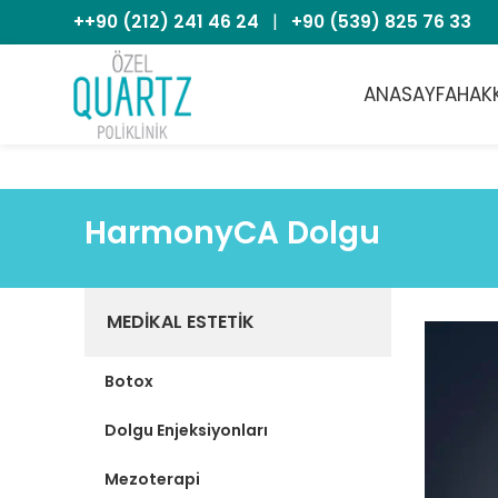
++90 (212) 241 46 24
|
+90 (539) 825 76 33
ANASAYFA
HAK
HarmonyCA Dolgu
MEDIKAL ESTETIK
Botox
Dolgu Enjeksiyonları
Mezoterapi