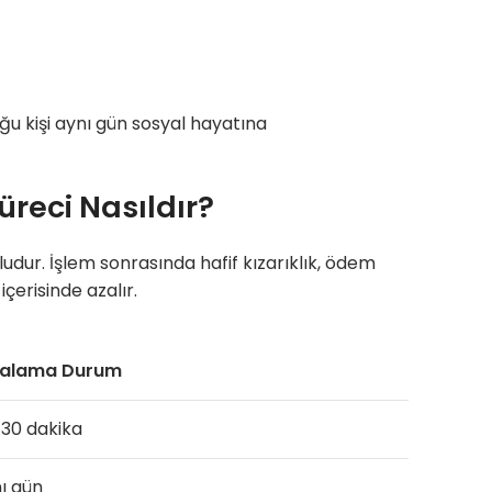
ğu kişi aynı gün sosyal hayatına
reci Nasıldır?
udur. İşlem sonrasında hafif kızarıklık, ödem
çerisinde azalır.
talama Durum
30 dakika
ı gün