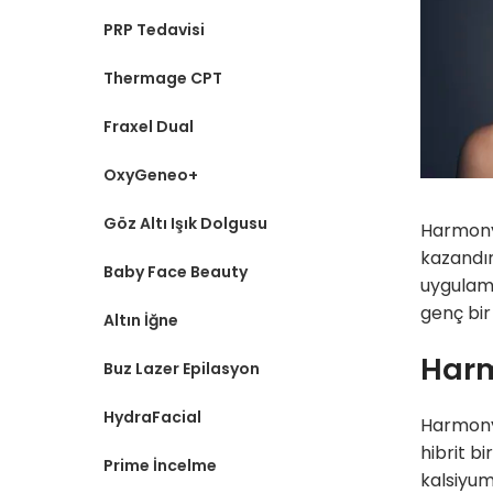
PRP Tedavisi
Thermage CPT
Fraxel Dual
OxyGeneo+
Göz Altı Işık Dolgusu
HarmonyC
kazandır
Baby Face Beauty
uygulama
genç bir
Altın İğne
Harm
Buz Lazer Epilasyon
HydraFacial
HarmonyC
hibrit b
Prime İncelme
kalsiyum