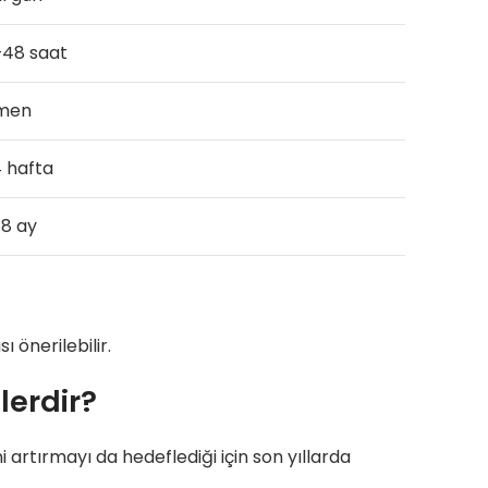
48 saat
men
 hafta
18 ay
 önerilebilir.
erdir?
artırmayı da hedeflediği için son yıllarda