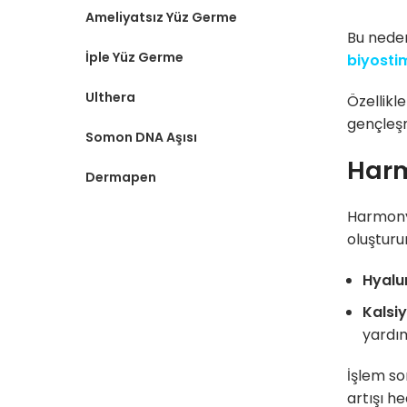
Ameliyatsız Yüz Germe
Bu neden
İple Yüz Germe
biyosti
Ulthera
Özellikl
gençleşm
Somon DNA Aşısı
Harm
Dermapen
HarmonyC
oluşturur
Hyalur
Kalsiy
yardım
İşlem so
artışı h