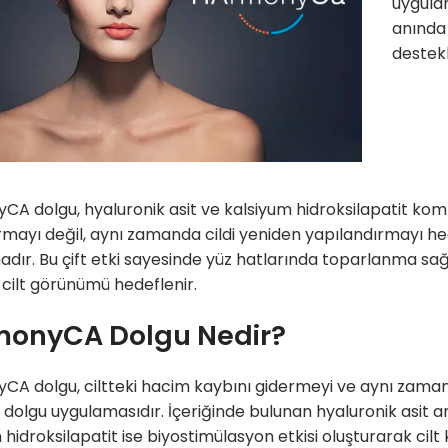
uygula
anında 
destek
A dolgu, hyaluronik asit ve kalsiyum hidroksilapatit ko
mayı değil, aynı zamanda cildi yeniden yapılandırmayı hede
dır. Bu çift etki sayesinde yüz hatlarında toparlanma sağ
 cilt görünümü hedeflenir.
onyCA Dolgu Nedir?
A dolgu, ciltteki hacim kaybını gidermeyi ve aynı zama
ir dolgu uygulamasıdır. İçeriğinde bulunan hyaluronik asit
 hidroksilapatit ise biyostimülasyon etkisi oluşturarak cil