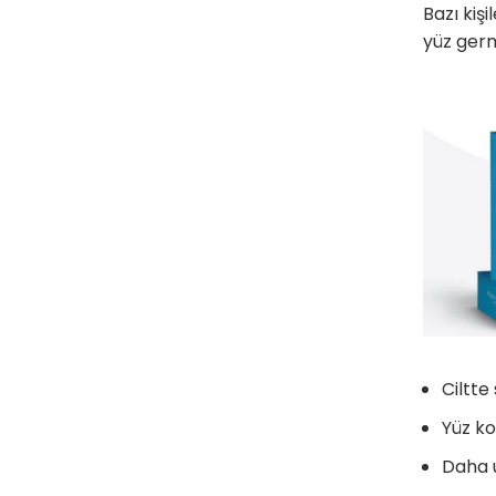
Bazı kiş
yüz germ
Ciltt
Yüz ko
Daha u