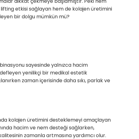
malar dikkat çekmeye başlamıştır. Peki hem
lifting etkisi sağlayan hem de kolajen üretimini
leyen bir dolgu mümkün mü?
mbinasyonu sayesinde yalnızca hacim
fleyen yenilikçi bir medikal estetik
lanırken zaman içerisinde daha sıkı, parlak ve
nda kolajen üretimini desteklemeyi amaçlayan
 anında hacim ve nem desteği sağlarken,
t kalitesinin zamanla artmasına yardımcı olur.