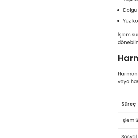
Dolgu 
Yüz ko
İşlem sü
dönebilm
Harm
HarmonyC
veya has
Süreç
İşlem S
Sosyal