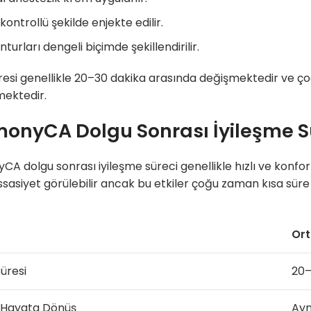
kontrollü şekilde enjekte edilir.
nturları dengeli biçimde şekillendirilir.
resi genellikle 20–30 dakika arasında değişmektedir ve ço
ektedir.
onyCA Dolgu Sonrası İyileşme Sü
A dolgu sonrası iyileşme süreci genellikle hızlı ve konforl
sasiyet görülebilir ancak bu etkiler çoğu zaman kısa süre i
Or
üresi
20–
 Hayata Dönüş
Ayn