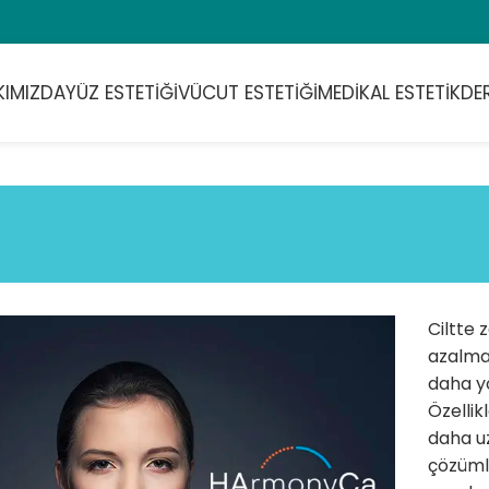
KIMIZDA
YÜZ ESTETIĞI
VÜCUT ESTETIĞI
MEDIKAL ESTETIK
DE
Ciltte 
azalmas
daha yo
Özellik
daha uz
çözümle