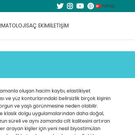
TÜRKÇE
RMATOLOJI
SAÇ EKIMI
İLETIŞIM
zamanla oluşan hacim kaybı, elastikiyet
ı ve yüz konturlarındaki belirsizlik birçok kişinin
rgun ve yaşlı görünmesine neden olabilir.
le klasik dolgu uygulamalarından daha doğal,
un süreli ve aynı zamanda cilt kalitesini artıran
r arayan kişiler için yeni nesil biyostimülan