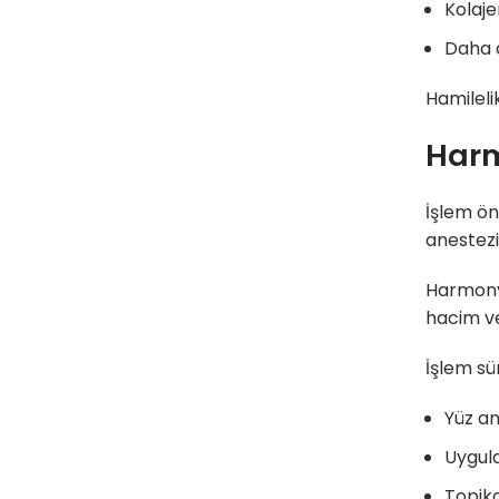
Kolaje
Daha 
Hamileli
Harm
İşlem ön
anestezi
HarmonyC
hacim ve
İşlem sür
Yüz ana
Uygula
Topika