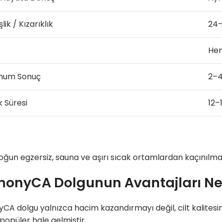
şlik / Kızarıklık
24–
He
mum Sonuç
2–4
k Süresi
12–
yoğun egzersiz, sauna ve aşırı sıcak ortamlardan kaçınılması
onyCA Dolgunun Avantajları Nel
A dolgu yalnızca hacim kazandırmayı değil, cilt kalitesini 
popüler hale gelmiştir.