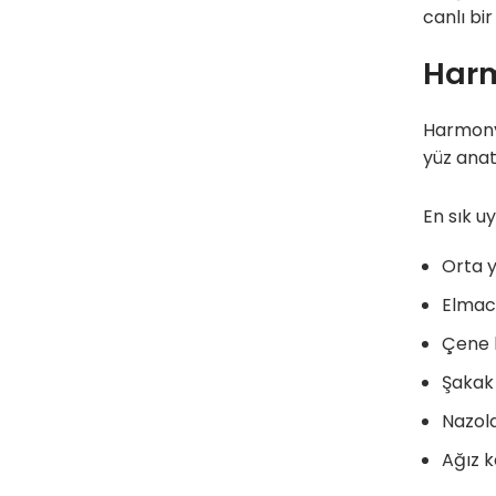
canlı bi
Harm
HarmonyC
yüz anat
En sık u
Orta y
Elmacı
Çene 
Şakak 
Nazola
Ağız k