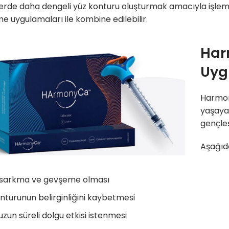
ilerde daha dengeli yüz konturu oluşturmak amacıyla işlem
e uygulamaları ile kombine edilebilir.
Har
Uyg
Harmony
yaşaya
gençleş
Aşağıda
e sarkma ve gevşeme olması
nturunun belirginliğini kaybetmesi
zun süreli dolgu etkisi istenmesi