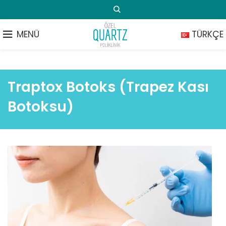
MENÜ
TÜRKÇE
Traptox Botoks (Trapez Kası
Botoksu)