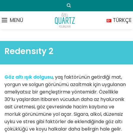
MENÜ
TÜRKÇE
Redensıty 2
Göz altı ışık dolgusu
, yaş faktörünün getirdiği mat,
yorgun ve solgun görünümü azaltmak için uygulanan
ameliyatsız bir gençleştirme yöntemidir. Özellikle
30’lu yaşlardan itibaren vücudun daha az hyalüronik
asit üretmesi, göz çevresinde hacim kaybına ve
morluk görünümüne yol açar. Sigara, alkol, düzensiz
uyku ve stres gibi faktörler de eklendiğinde göz altı
çöküklüğü ve koyu halkalar daha belirgin hale gelir.