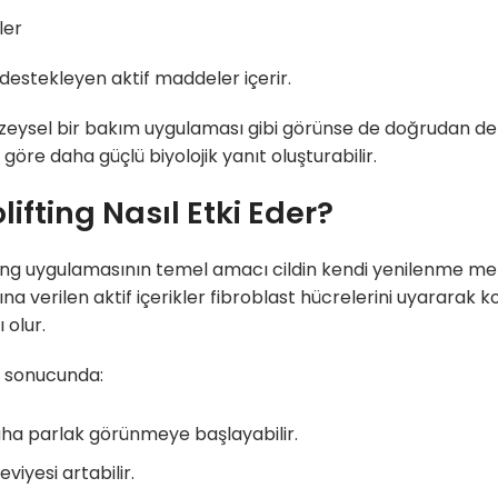
ler
i destekleyen aktif maddeler içerir.
zeysel bir bakım uygulaması gibi görünse de doğrudan derm
göre daha güçlü biyolojik yanıt oluşturabilir.
ifting Nasıl Etki Eder?
ing uygulamasının temel amacı cildin kendi yenilenme me
na verilen aktif içerikler fibroblast hücrelerini uyararak 
 olur.
ç sonucunda:
aha parlak görünmeye başlayabilir.
viyesi artabilir.