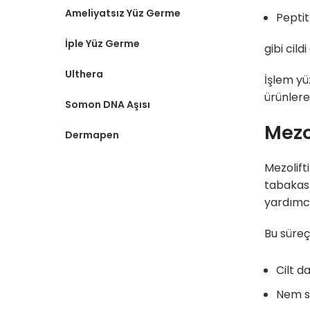
Ameliyatsız Yüz Germe
Peptit
İple Yüz Germe
gibi cild
Ulthera
İşlem yü
ürünlere 
Somon DNA Aşısı
Mezol
Dermapen
Mezolift
tabakası
yardımcı
Bu süre
Cilt d
Nem se