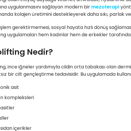
ına uygulanmasını sağlayan modern bir
mezoterapi
yönte
anda kolajen üretimini destekleyerek daha sıkı, parlak v
işlem gerektirmemesi, sosyal hayata hızlı dönüş sağlama
ing uygulamaları hem kadınlar hem de erkekler tarafından 
lifting Nedir?
ing, ince iğneler yardımıyla cildin orta tabakası olan derm
sız bir cilt gençleştirme tedavisidir. Bu uygulamada kullanı
onik asit
n kompleksleri
sitler
ller
sidan içerikler