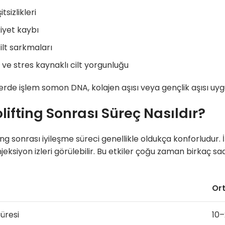
tsizlikleri
kiyet kaybı
cilt sarkmaları
 ve stres kaynaklı cilt yorgunluğu
ilerde işlem somon DNA, kolajen aşısı veya gençlik aşısı u
lifting Sonrası Süreç Nasıldır?
ing sonrası iyileşme süreci genellikle oldukça konforludur. 
eksiyon izleri görülebilir. Bu etkiler çoğu zaman birkaç saat
Or
üresi
10–