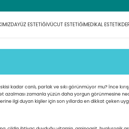
KIMIZDA
YÜZ ESTETIĞI
VÜCUT ESTETIĞI
MEDIKAL ESTETIK
DE
 eskisi kadar canlı, parlak ve sıkı görünmüyor mu? İnce kırı
yet azalması zamanla yüzün daha yorgun görünmesine neden
rine ilgi duyan kişiler için son yıllarda en dikkat çeken uy
ing, cildin ihtiyaç duyduğu vitamin, aminoasit, hyaluronik as