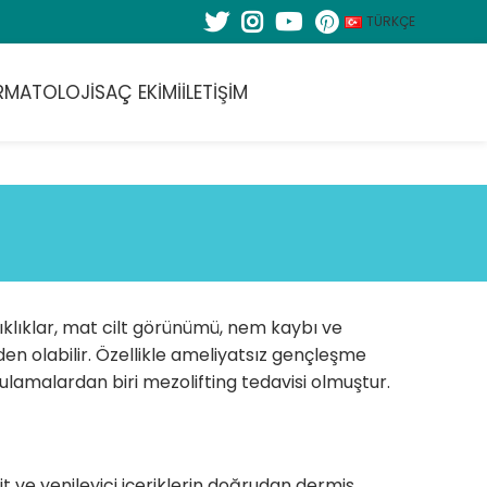
TÜRKÇE
RMATOLOJI
SAÇ EKIMI
İLETIŞIM
şıklıklar, mat cilt görünümü, nem kaybı ve
 olabilir. Özellikle ameliyatsız gençleşme
gulamalardan biri mezolifting tedavisi olmuştur.
it ve yenileyici içeriklerin doğrudan dermis