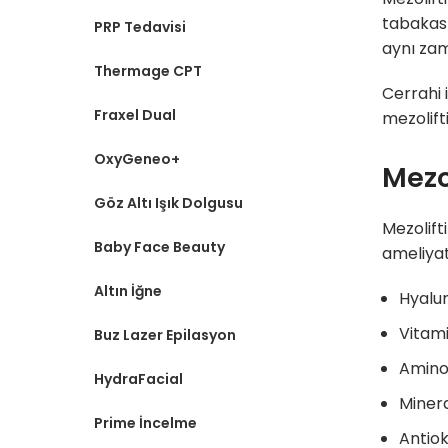
tabakas
PRP Tedavisi
aynı zam
Thermage CPT
Cerrahi 
Fraxel Dual
mezolift
OxyGeneo+
Mezo
Göz Altı Işık Dolgusu
Mezolift
Baby Face Beauty
ameliyat
Altın İğne
Hyalur
Vitami
Buz Lazer Epilasyon
Aminoa
HydraFacial
Minera
Prime İncelme
Antiok