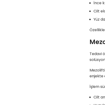
İnce k
Cilt el
Yüz da
Özellikl
Mezol
Tedavi ön
solüsyon
Mezolifti
enjekte 
İşlem sür
Cilt an