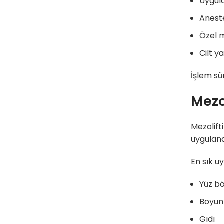
Uygula
Aneste
Özel m
Cilt ya
İşlem sü
Mezo
Mezolift
uygulana
En sık u
Yüz bö
Boyun
Gıdı