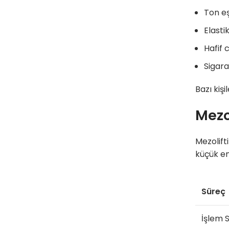
Ton eşi
Elasti
Hafif 
Sigara
Bazı kiş
Mezo
Mezolift
küçük enj
Süreç
İşlem S