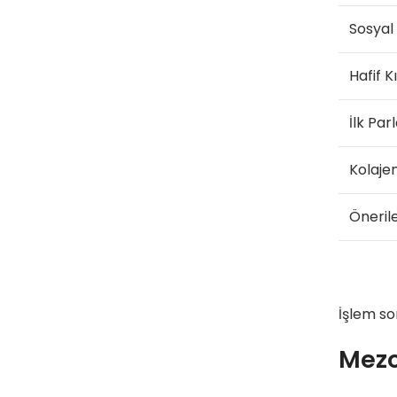
Sosyal
Hafif Kı
İlk Parl
Kolaje
Öneril
İşlem so
Mezo