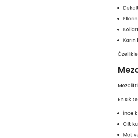
Dekol
Ellerin
Kollar
Karın 
Özellikl
Mezol
Mezolift
En sık t
İnce kı
Cilt k
Mat v