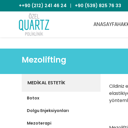
++90 (212) 241 46 24
|
+90 (539) 825 76 33
ANASAYFA
HAK
Mezolifting
MEDIKAL ESTETIK
Cildiniz
elastiki
Botox
yöntemle
Dolgu Enjeksiyonları
Mezoterapi
Mezolift