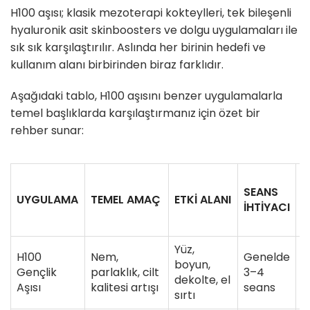
H100 aşısı; klasik mezoterapi kokteylleri, tek bileşenli
hyaluronik asit skinboosters ve dolgu uygulamaları ile
sık sık karşılaştırılır. Aslında her birinin hedefi ve
kullanım alanı birbirinden biraz farklıdır.
Aşağıdaki tablo, H100 aşısını benzer uygulamalarla
temel başlıklarda karşılaştırmanız için özet bir
rehber sunar:
K
SEANS
S
UYGULAMA
TEMEL AMAÇ
ETKI ALANI
İHTIYACI
(
G
Yüz,
H100
Nem,
Genelde
boyun,
Y
Gençlik
parlaklık, cilt
3–4
dekolte, el
6
Aşısı
kalitesi artışı
seans
sırtı