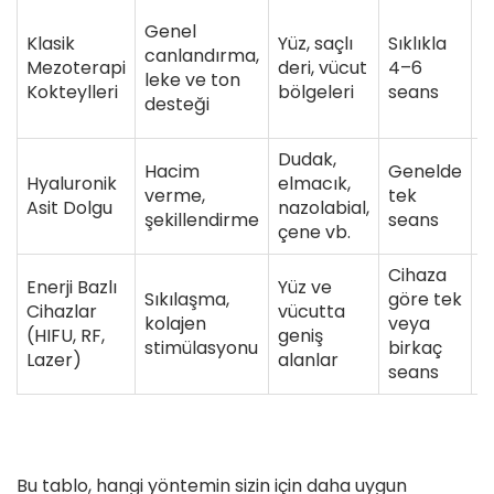
K
Genel
Klasik
Yüz, saçlı
Sıklıkla
v
canlandırma,
Mezoterapi
deri, vücut
4–6
d
leke ve ton
Kokteylleri
bölgeleri
seans
t
desteği
g
Dudak,
Hacim
Genelde
Hyaluronik
elmacık,
Y
verme,
tek
Asit Dolgu
nazolabial,
9
şekillendirme
seans
çene vb.
Cihaza
Enerji Bazlı
Yüz ve
Sıkılaşma,
göre tek
1
Cihazlar
vücutta
kolajen
veya
a
(HIFU, RF,
geniş
stimülasyonu
birkaç
d
Lazer)
alanlar
seans
Bu tablo, hangi yöntemin sizin için daha uygun