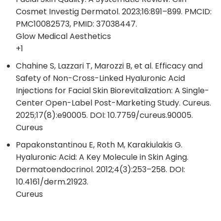
Cosmet Investig Dermatol. 2023;16:891–899. PMCID:
PMC10082573, PMID: 37038447.
Glow Medical Aesthetics
+1
Chahine S, Lazzari T, Marozzi B, et al. Efficacy and
Safety of Non-Cross-Linked Hyaluronic Acid
Injections for Facial Skin Biorevitalization: A Single-
Center Open-Label Post-Marketing Study. Cureus.
2025;17(8):e90005. DOI: 10.7759/cureus.90005.
Cureus
Papakonstantinou E, Roth M, Karakiulakis G.
Hyaluronic Acid: A Key Molecule in Skin Aging.
Dermatoendocrinol. 2012;4(3):253–258. DOI:
10.4161/derm.21923.
Cureus