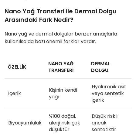
Nano Yağ Transferi ile Dermal Dolgu
Arasındaki Fark Nedir?
Nano yağ ve dermal dolgular benzer amaçlarla
kullanılsa da bazı önemli farklar vardır.
NANO YAĞ
DERMAL
ÖZELLIK
TRANSFERI
DOLGU
Hyaluronik asit
Kişinin kendi
İçerik
veya sentetik
yağı
içerik
%100 doğal,
Düşük riskli
Biyouyumluluk
alerji riski çok
ancak
düşüktür
sentetiktir