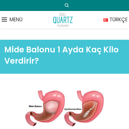
MENÜ
TÜRKÇE
Mide Balonu 1 Ayda Kaç Kilo
Verdirir?