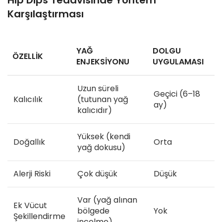
Hip Dips Tedavisinde Yöntem
Karşılaştırması
YAĞ
DOLGU
ÖZELLIK
ENJEKSIYONU
UYGULAMASI
Uzun süreli
Geçici (6–18
Kalıcılık
(tutunan yağ
ay)
kalıcıdır)
Yüksek (kendi
Doğallık
Orta
yağ dokusu)
Alerji Riski
Çok düşük
Düşük
Var (yağ alınan
Ek Vücut
bölgede
Yok
Şekillendirme
incelme)