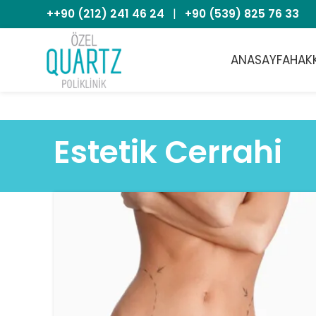
++90 (212) 241 46 24
|
+90 (539) 825 76 33
ANASAYFA
HAK
Estetik Cerrahi