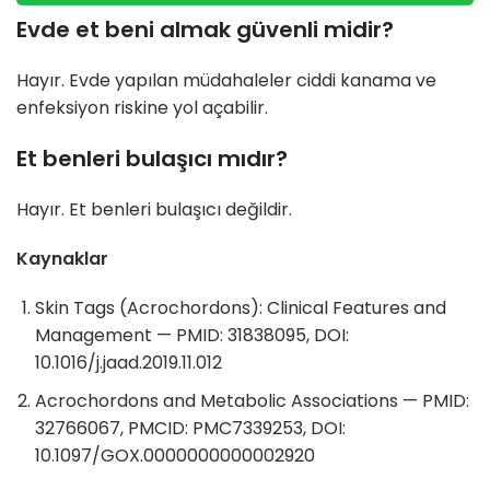
Evde et beni almak güvenli midir?
Hayır. Evde yapılan müdahaleler ciddi kanama ve
enfeksiyon riskine yol açabilir.
Et benleri bulaşıcı mıdır?
Hayır. Et benleri bulaşıcı değildir.
Kaynaklar
Skin Tags (Acrochordons): Clinical Features and
Management — PMID: 31838095, DOI:
10.1016/j.jaad.2019.11.012
Acrochordons and Metabolic Associations — PMID:
32766067, PMCID: PMC7339253, DOI:
10.1097/GOX.0000000000002920