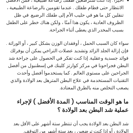
أخيرًا : إذا كنت سترضعين طفلك رضاعة طبيعية ، فمن الأفضل
الانتظار حتى فطام طفلك . عندما تقومين بالرضاعة الطبيعية ،
تنقلين كل ما هو في حليب الأم إلى طفلك الرضيع. في ظل
الظروف العادية ، يكون هذا آمنًا ، ولكن هناك خطر على الطفل
بسبب المخدر الذي يعطى أثناء الجراحة.
سواء كان السبب الحمل ، أوفقدان الوزن بشكل كبير ، أو الوراثة .
فإن إزالة الجلد الزائد وتشديد عضلات التراخي يمكن أن يوفرلك
فوائد جسدية وعقلية. إذا كنت تفكر في الحصول على جراحة شد
البطن فجراحونا في مركز كوارتز كلينك في إسطنبول من أفضل
الجراحين على مستوى العالم . كما يستخدموا أفضل وأحدث
التقنيات المستخدمة في علاج البطن المترهل بعد الولادة والذي
يصعب التخلص منه بالطرق المعتادة.
ما هو الوقت المناسب ( المدة الأفضل ) لإجراء
عملية شد البطن بعد الولادة ؟
شد البطن بعد الولادة يجب أن تنتظر ستة أشهر على الأقل بعد
الولادة ، أو إذا كنت ترضعين ، بعد ستة أشهر من التوقف.