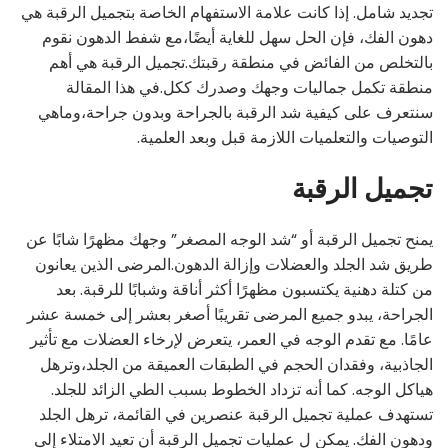
تجديد شامل. إذا كانت علامة الاستفهام الخاصة بتجميل الرقبة هي
دهون الفك، فإن الحل سهل للغاية أيضًا،مع شفط الدهون نقوم
بالتخلص من الفائض في منطقة رقبتك.تجميل الرقبة هي أهم
منطقة تكمل جماليات وجهك وصدرك ككل.في هذا المقالة
سنتعرف على كيفية شد الرقبة بالجراحة وبدون جراحة،وماهي
التوصيات والتعلميات اللازمة قبل وبعد العلمية.
تجميل الرقبة
يمنح تجميل الرقبة أو “شد الوجه المصغر” وجهك مظهرًا شابًا عن
طريق شد الجلد والعضلات وإزالة الدهون.المرضى الذين يعانون
من كتلة دهنية يكتسبون مظهرًا أكثر أناقة وشبابًا للرقبة. بعد
الجراحة، يبدو جميع المرضى تقريبًا أصغر بعشر إلى خمسة عشر
عامًا. مع تقدم الوجه في العمر، يتعرض لإرخاء العضلات مع تأثير
الجاذبية، وفقدان الحجم في الطبقات العميقة من الجلد،وترهل
هياكل الوجه. كما أنه تزداد الخطوط بسبب الطي الزائد للجلد.
تستهدف عملية تجميل الرقبة عنصرين في القائمة، ترهل الجلد
ودهون الفك. يمكن ل عمليات تجميل الرقبة أن تعيد الامتلاء إلى