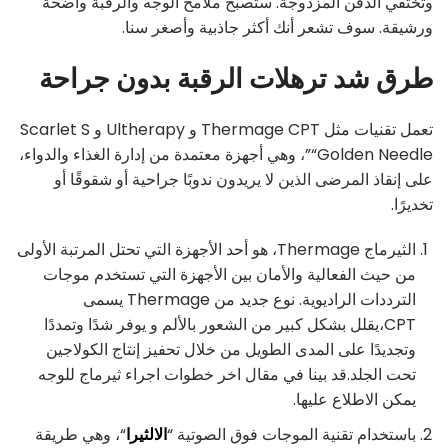
وتختفي الذقن المزدوجة. ستصبح ملامح الوجه والرقبة واضحة
ورشيقة. سوف تشعر أنك أكثر جاذبية وأصغر سنا.
طرق شد ترهلات الرقبة بدون جراحة
تعمل تقنيات مثل Thermage CPT و Ultherapy و Scarlet S
“Golden Needle”، وهي أجهزة معتمدة من إدارة الغذاء والدواء،
على إنقاذ المرضى الذين لا يريدون ندوبًا جراحية أو شقوقًا أو
تخديرًا.
الثيرماج Thermage، هو أحد الأجهزة التي تحتل المرتبة الأولى
من حيث الفعالية والأمان بين الأجهزة التي تستخدم موجات
الترددات الراديوية. نوع جديد من Thermage يسمى
CPT،يقلل بشكل كبير من الشعور بالألم و يوفر شدًا وتمددًا
وتجديدًا على المدى الطويل من خلال تحفيز إنتاج الكولاجين
تحت الجلد.قد بينا في مقال اخر خطوات اجراء ثيرماج للوجه
يمكن الاطلاع عليها.
باستخدام تقنية الموجات فوق الصوتية “
الالثيرا
“، وهي طريقة