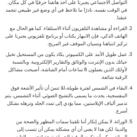
التواصل الاجتماعي يجبرنا على أخذ هاتفنا حرفيًا في كل مكان.
في الوقت نفسه، نادرًا ما نلاحظ في أي وضع غير طبيعي تتجمد
عنقنا.
القراءة أو مشاهدة التلفزيون أثناء الاستلقاء. كما هو الحال مع
الهاتف الذكي، فإن الانبهار بكتاب أو برنامج تلفزيوني يجبرنا على
تركيز انتباهنا ونسيان الموقف غير المريح.
عمل طويل الأمد على الكمبيوتر. يكاد يكون من المستحيل تخيل
حياتك بدون الإنترنت والوثائق والتقارير الإلكترونية. وبالنسبة
لأولئك الذين يعملون 8 ساعات أمام الشاشة، أصبحت مشاكل
الرقبة شائعة.
البقاء في الشمس لفترة طويلة،للا تنسَ أن تأثير الأشعة فوق
البنفسجية، يحدث ما يسمى بالتشيخ الضوئي. أثناء التشمس، يتم
تدمير ألياف الإيلاستين، مما يؤدي إلى تمدد الجلد وترهله بشكل
أسرع.
الوراثة. لا يمكن إنكار أننا تلقينا سمات المظهر والصحة من
والدينا. لكن هذا لا يعني أن أي مشكلة يمكن أن تنسب إلى
الوراثة. يمكن أن تكون الرقبة الجميلة نتيجة لتحسين الذات