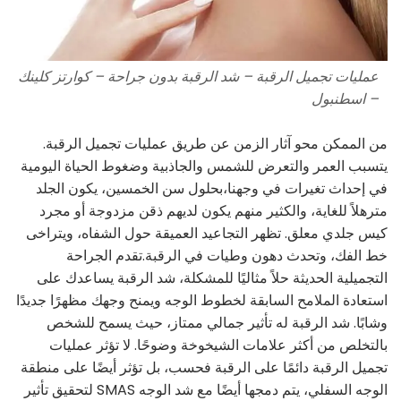
عمليات تجميل الرقبة – شد الرقبة بدون جراحة – كوارتز كلينك
– اسطنبول
من الممكن محو آثار الزمن عن طريق عمليات تجميل الرقبة.
يتسبب العمر والتعرض للشمس والجاذبية وضغوط الحياة اليومية
في إحداث تغيرات في وجهنا،بحلول سن الخمسين، يكون الجلد
مترهلاً للغاية، والكثير منهم يكون لديهم ذقن مزدوجة أو مجرد
كيس جلدي معلق. تظهر التجاعيد العميقة حول الشفاه، ويتراخى
خط الفك، وتحدث دهون وطيات في الرقبة.تقدم الجراحة
التجميلية الحديثة حلاً مثاليًا للمشكلة، شد الرقبة يساعدك على
استعادة الملامح السابقة لخطوط الوجه ويمنح وجهك مظهرًا جديدًا
وشابًا. شد الرقبة له تأثير جمالي ممتاز، حيث يسمح للشخص
بالتخلص من أكثر علامات الشيخوخة وضوحًا. لا تؤثر عمليات
تجميل الرقبة دائمًا على الرقبة فحسب، بل تؤثر أيضًا على منطقة
الوجه السفلي، يتم دمجها أيضًا مع شد الوجه SMAS لتحقيق تأثير