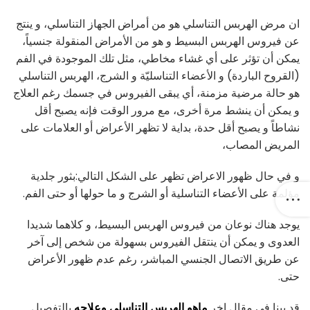
ان مرض الهربس التناسلي هو من أمراض الجهاز التناسلي، و ينتج
عن فيروس الهربس البسيط و هو من الأمراض المنقولة جنسياً،
يمكن أن تؤثر على أي غشاء مخاطي، مثل تلك الموجودة في الفم
(القروح الباردة) و الأعضاء التناسليّة و الشرج، الهربس التناسلي
هو حالة مرضية مزمنة، أي يبقى الفيروس في جسمك رغم العلاج
و يمكن أن ينشط مرة أخرى، مع مرور الوقت فإنه يصبح أقل
نشاطاً و يصبح أقل حدة، بداية لا تظهر الأعراض أو العلامات على
المريض المصاب،
و في حال ظهور الاعراض تظهر على الشكل التالي:بثور جلدية
مؤلمة على الأعضاء التناسلية أو الشرج و ما حولها أو حتى الفم.
يوجد هناك نوعان من فيروس الهربس البسيط، و كلاهما شديدا
العدوى و يمكن أن ينتقل الفيروس بسهولة من شخص إلى آخر
عن طريق الاتصال الجنسي المباشر، رغم عدم ظهور الأعراض
حتى.
قد بينا في مقال اخر
ماهو الهربس التناسلي وعلاجه
بالتفصيل