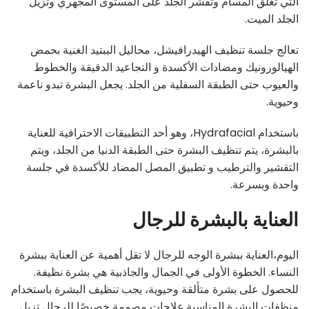
التي تغلق المسام وتقشر الجلد على المستوى المجهري وتزيل
الجلد الميت.
تعالج جلسة تنظيف الهيدرافيشل، محاليل الببتيد الغنية بحمض
الهيالورونيك ومضادات الأكسدة و التجاعيد الدقيقة والخطوط
والعيوب حتى الطبقة السفلية من الجلد. يجعل البشرة تبدو ناعمة
وحيوية.
باستخدام Hydrafacial، وهو أحد التطبيقات الاحترافية للعناية
بالبشرة، يتم تنظيف البشرة حتى الطبقة الدنيا من الجلد، ويتم
التقشير والترطيب و تطبيق المصل المضاد للأكسدة في جلسة
واحدة وبسرعة.
العناية بالبشرة للرجال
اليوم،العناية ببشرة الوجه للرجال لا تقل أهمية عن العناية ببشرة
النساء. الخطوة الأولى في الجمال والجاذبية هي بشرة نظيفة.
للحصول على بشرة متألقة وحيوية، يجب تنظيف البشرة باستخدام
منظفات البشرة المناسبة.علاجات مصممة خصيصًا للرجال تزيل