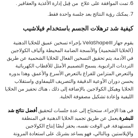
تمت الموافقة على علاج من قِبل إدارة الأغذية والعقاقير .
يمكنك رؤية النتائج بعد جلسة واحدة فقط.
كيفية شد ترهلات الجسم باستخدام فيلاشيب
يقوم جهاز VelaShapeIII بإجراء تسخين عميق للخلايا الدهنية
(الخلايا الشحمية) والأنسجة الضامة المحيطة وألياف الكولاجين
في الأدمة. يتم تحقيق التسخين الفعال للخلايا الشحمية عن طريق
الترددات الراديوية. يسمح التصميم الأمثل للأقطاب الكهربائية
والتعرض المتزامن للفراغ بالتعرض الأسرع والأعمق. وهذا بدوره
يحسن دوران الأوعية الدقيقة والتصريف الليمفاوي واستقلاب
الخلايا وهيكل الكولاجين. بالإضافة إلى ذلك ، هناك تحفيز من الخلايا
الليفية وإعادة تشكيل مصفوفة الخلية.
في هذا الإجراء، ستحتاج إلى عدة جلسات لتحقيق
أفضل نتائج شد
للبشرة
.يعمل عن طريق تجميد الخلايا الدهنية في المنطقة
المستهدفة. في الوقت نفسه، يحفز أيضًا إنتاج الكولاجين
والإيلاستين. وبالتالي، فهو يساعد بشرتك على استعادة المرونة