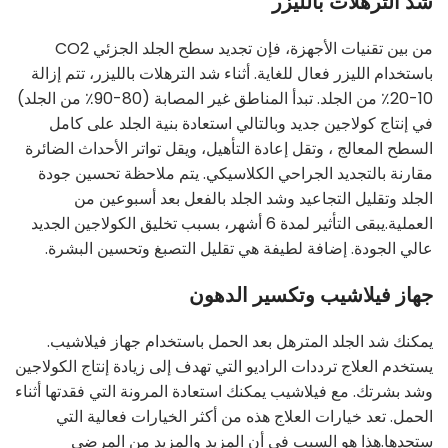
شد الترهلات بالليزر
من بين تقنيات الأجهزة، فإن تجديد سطح الجلد الجزئي CO2
باستخدام الليزر فعال للغاية. أثناء شد الترهلات بالليزر، تتم إزالة
10-20٪ من الجلد. تبدأ المناطق غير المصابة (80-90٪ من الجلد)
في إنتاج كولاجين جديد وبالتالي استعادة بنية الجلد على كامل
السطح المعالج ، وتقل إعادة التأهيل، ويقل تواتر الأحداث الضائرة
مقارنة بالتجديد الجراحي الكلاسيكي. يتم ملاحظة تحسين جودة
الجلد وتقليل التجاعيد وشد الجلد بالفعل بعد أسبوعين من
العملية.يبقى التأثير لمدة 6 أشهر، بسبب تخليق الكولاجين الجديد
عالي الجودة. إضافة لطيفة هي تقليل التصبغ وتحسين البشرة.
جهاز فيلاشيب وتكسير الدهون
يمكنك شد الجلد المترهل بعد الحمل باستخدام جهاز فيلاشيب.
يستخدم العلاج ترددات الراديو التي تهدف إلى زيادة إنتاج الكولاجين
وشد بشرتك. مع فيلاشيب يمكنك استعادة المرونة التي فقدتها أثناء
الحمل. تعد خيارات العلاج هذه من أكثر الخيارات فعالية التي
ستجدها.هذا هو السبب في أن المزيد والمزيد من المرضى