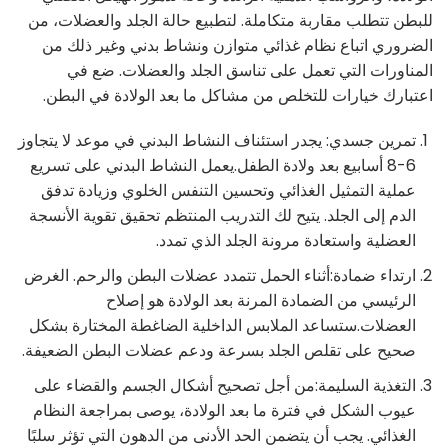
للبطن تتطلب مقاربة متكاملة. لتطبيع حالة الجلد والعضلات، من
الضروري اتباع نظام غذائي متوازن ونشاط بدني وغير ذلك من
المناورات التي تعمل على تناسق الجلد والعضلات. ضع في
اعتبارك خيارات للتخلص من مشاكل ما بعد الولادة في البطن.
تمرين جسدي: يجدر استئناف النشاط البدني في موعد لا يتجاوز
6-8 أسابيع بعد ولادة الطفل.يعمل النشاط البدني على تسريع
عملية التمثيل الغذائي وتحسين التنفس الخلوي وزيادة تدفق
الدم إلى الجلد. يتيح لك التدريب المنتظم تحقيق تقوية الأنسجة
العضلية واستعادة مرونة الجلد الذي تمدد.
ارتداء ضمادة:أثناء الحمل تتمدد عضلات البطن والرحم. الغرض
الرئيسي من الضمادة المرنة بعد الولادة هو إصلاح
العضلات.ستساعد الملابس الداخلية الضاغطة المختارة بشكل
صحيح على تقلص الجلد بسرعة ودعم عضلات البطن الضعيفة.
التغذية السليمة:من أجل تصحيح أشكال الجسم والقضاء على
عيوب الشكل في فترة ما بعد الولادة، يوصى بمراجعة النظام
الغذائي. يجب أن يتضمن الحد الأدنى من الدهون التي تؤثر سلبًا