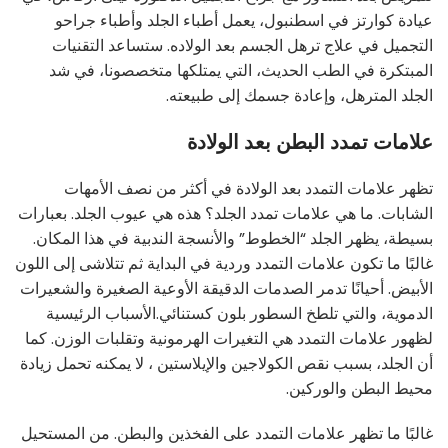
عيادة كوارتز في اسطنبول، يعمل أطباء الجلد وأطباء جراحو
التجميل في علاج ترهل الجسم بعد الولاده. ستساعد التقنيات
المبتكرة في الطب الحديث، التي يمتلكها متخصصونا، في شد
الجلد المترهل، وإعادة جسمك إلى طبيعته.
علامات تمدد البطن بعد الولادة
تظهر علامات التمدد بعد الولادة في أكثر من نصف الأمهات
الشابات. ما هي علامات تمدد الجلد؟ هذه هي عيوب الجلد. بعبارات
بسيطة، يظهر الجلد “الخطوط” والأنسجة الندبية في هذا المكان.
غالبًا ما تكون علامات التمدد وردية في البداية ثم تتلاشى إلى اللون
الأبيض. أحيانًا تدمر الصدمات الدقيقة الأوعية الصغيرة والشعيرات
الدموية، والتي تلطخ السطور بلون كستنائي.الأسباب الرئيسية
لظهور علامات التمدد هي التغيرات الهرمونية وتقلبات الوزن. كما
أن الجلد، بسبب نقص الكولاجين والإيلاستين ، لا يمكنه تحمل زيادة
محيط البطن والوركين.
غالبًا ما تظهر علامات التمدد على الفخذين والبطن. من المستحيل