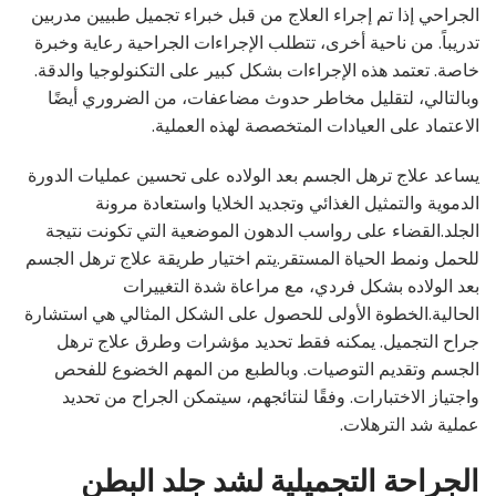
الجراحي إذا تم إجراء العلاج من قبل خبراء تجميل طبيين مدربين
تدريباً. من ناحية أخرى، تتطلب الإجراءات الجراحية رعاية وخبرة
خاصة. تعتمد هذه الإجراءات بشكل كبير على التكنولوجيا والدقة.
وبالتالي، لتقليل مخاطر حدوث مضاعفات، من الضروري أيضًا
الاعتماد على العيادات المتخصصة لهذه العملية.
يساعد علاج ترهل الجسم بعد الولاده على تحسين عمليات الدورة
الدموية والتمثيل الغذائي وتجديد الخلايا واستعادة مرونة
الجلد.القضاء على رواسب الدهون الموضعية التي تكونت نتيجة
للحمل ونمط الحياة المستقر.يتم اختيار طريقة علاج ترهل الجسم
بعد الولاده بشكل فردي، مع مراعاة شدة التغييرات
الحالية.الخطوة الأولى للحصول على الشكل المثالي هي استشارة
جراح التجميل. يمكنه فقط تحديد مؤشرات وطرق علاج ترهل
الجسم وتقديم التوصيات. وبالطبع من المهم الخضوع للفحص
واجتياز الاختبارات. وفقًا لنتائجهم، سيتمكن الجراح من تحديد
عملية شد الترهلات.
الجراحة التجميلية لشد جلد البطن