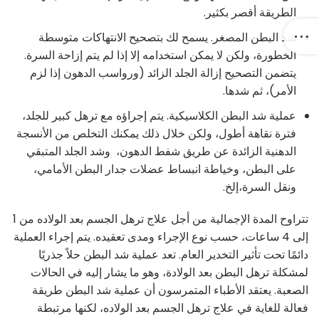
الطريقة أقصر بكثير.
شد البطن المصغر. يسمح لك بتصحيح الانتهاكات متوسطة
الخطورة، ولكن لا يمكن استخدامه إلا إذا لم يتم إزاحة السرة.
يتضمن التصحيح إزالة الجلد الزائد (ورواسب الدهون إذا لزم
الأمر)، ثم شدها.
عملية شد البطن الكلاسيكية. يتم إجراؤه مع ترهل كبير للجلد،
فترة نقاهة أطول، ولكن خلال ذلك يمكنك التخلص من الأنسجة
الدهنية الزائدة عن طريق شفط الدهون، وشد الجلد المتبقي
على البطن، وخياطة انبساط عضلات جدار البطن الأمامي،
ونقل السرة،إلخ.
تتراوح المدة الإجمالية من أجل علاج ترهل الجسم بعد الولاده من 1
إلى 4 ساعات، حسب نوع الإجراء ومدى تعقيده. يتم إجراء العملية
دائمًا تحت تأثير التخدير العام. تعد عملية شد البطن حلاً جذريًا
لمشكلة ترهل البطن بعد الولادة، وهو ما يشار إليه في الحالات
الصعبة. يعتقد الأطباء المتمرسون أن عملية شد البطن طريقة
فعالة للغاية في علاج ترهل الجسم بعد الولاده، لكنها مرتبطة