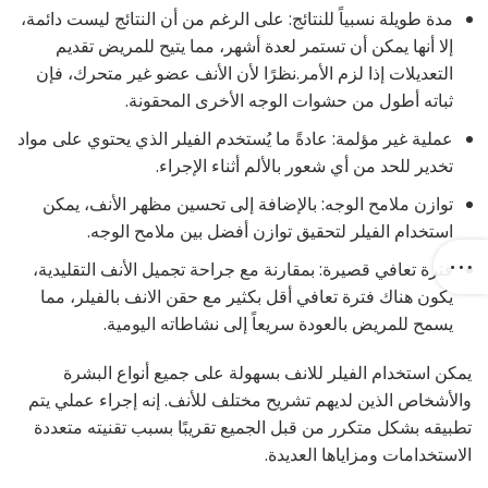
مدة طويلة نسبياً للنتائج: على الرغم من أن النتائج ليست دائمة،
إلا أنها يمكن أن تستمر لعدة أشهر، مما يتيح للمريض تقديم
التعديلات إذا لزم الأمر.نظرًا لأن الأنف عضو غير متحرك، فإن
ثباته أطول من حشوات الوجه الأخرى المحقونة.
عملية غير مؤلمة: عادةً ما يُستخدم الفيلر الذي يحتوي على مواد
تخدير للحد من أي شعور بالألم أثناء الإجراء.
توازن ملامح الوجه: بالإضافة إلى تحسين مظهر الأنف، يمكن
استخدام الفيلر لتحقيق توازن أفضل بين ملامح الوجه.
فترة تعافي قصيرة: بمقارنة مع جراحة تجميل الأنف التقليدية،
يكون هناك فترة تعافي أقل بكثير مع حقن الانف بالفيلر، مما
يسمح للمريض بالعودة سريعاً إلى نشاطاته اليومية.
يمكن استخدام الفيلر للانف بسهولة على جميع أنواع البشرة
والأشخاص الذين لديهم تشريح مختلف للأنف. إنه إجراء عملي يتم
تطبيقه بشكل متكرر من قبل الجميع تقريبًا بسبب تقنيته متعددة
الاستخدامات ومزاياها العديدة.