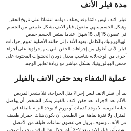
مدة فيلر الأنف
فيلر الانف ليس دائمًا وقد يختلف دوامه اعتمادًا على تاريخ الحقن
وهيكل الجسم.ينتهي مفعول فيلر الانف بشكل طبيعي من الجسم
في غضون 15 إلى 18 شهرًا. عندما يمتص الجسم حمض
الهيالورونيك بالكامل، يعود الأنف إلى حالته الأصلية. تدوم إجراءات
فيلر الأنف أطول من إجراءات الحقن التي يتم إجراؤها على أجزاء
أخرى من الوجه.لانه يتناسب معدل ذوبان الحشوات المحتوية على
حمض الهيالورونيك بشكل مباشر مع زيادة تعابير الوجه.
عملية الشفاء بعد حقن الانف بالفيلر
بما أن فيلر الانف ليس إجراءً مثل الجراحة، فلا يشعر المريض
بالألم بعد الاجراء. بعد حقن الانف بالفيلر يمكن للشخص أن يواصل
حياته اليومية. لا يوجد كدمات أو تورم. لا يوجد التزام بالبقاء في
المنزل ولا فترة نقاهة. من الطبيعي أن يكون هناك احمرار طفيف
في الأنف، وسوف يزول في غضون ساعات قليلة. من الأفضل
رؤية تأثير فيلر الانف بعد 2-3 أيام. خلال هذا الوقت، يجب أن تحمي