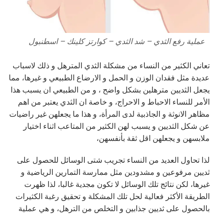
عملية رفع الثدي – شد الثدي – كوارتز كلينك – اسطنبول
تعاني الكثير من النساء من مشكلة الثدي المترهل و ذلك لاسباب
عديدة مثل فقدان الوزن و الحمل و الارضاع الطبيعي و غيرها، مما
يجعل الثديين مترهلين بشكل واضح ، و من الطبيعي ان يسبب هذا
الأمر للنساء الاحباط و الاحراج، و خاصة ان الثدي يعتبر من اهم
مظاهر الانوثة و الجاذبية لدى المرأة، و هذا ما يجعلهن غير راضيات
عن شكل الثديين و يسبب لهن الكثير من المتاعب اثناء اختيار
ملابسهن و يجعلهن اقل ثقة بأنفسهن،
لذا تحاول العديد من النساء تجريب شتى الوسائل للحصول على
ثديين مرفوعين و مشدودين مثل ممارسة التمارين الرياضية و
غيرها، لكن نتائج تلك الوسائل لا تكون مجدية غالبا، لذا ظهرت
الطريقة الأكثر فعالية لحل تلك المشكلة و تحقيق رغبة الكثيرات
بالحصول على ثديين جذابين و التخلص من الترهل، و هي عملية