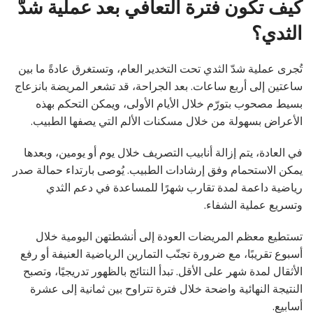
كيف تكون فترة التعافي بعد عملية شدّ
الثدي؟
تُجرى عملية شدّ الثدي تحت التخدير العام، وتستغرق عادةً ما بين
ساعتين إلى أربع ساعات. بعد الجراحة، قد تشعر المريضة بانزعاج
بسيط مصحوب بتورّم خلال الأيام الأولى، ويمكن التحكم بهذه
الأعراض بسهولة من خلال مسكنات الألم التي يصفها الطبيب.
في العادة، يتم إزالة أنابيب التصريف خلال يوم أو يومين، وبعدها
يمكن الاستحمام وفق إرشادات الطبيب. يُوصى بارتداء حمالة صدر
رياضية داعمة لمدة تقارب شهرًا للمساعدة في دعم الثدي
وتسريع عملية الشفاء.
تستطيع معظم المريضات العودة إلى أنشطتهن اليومية خلال
أسبوع تقريبًا، مع ضرورة تجنّب التمارين الرياضية العنيفة أو رفع
الأثقال لمدة شهر على الأقل. تبدأ النتائج بالظهور تدريجيًا، وتصبح
النتيجة النهائية واضحة خلال فترة تتراوح بين ثمانية إلى عشرة
أسابيع.