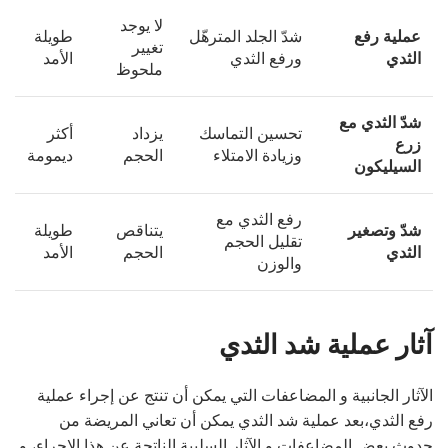
لا يوجد
عملية رفع
شدّ الجلد المترهّل
طويلة
تغيير
الثدي
ورفع الثدي
الأمد
ملحوظ
شدّ الثدي مع
تحسين التماسك
يزداد
أكثر
زرع
وزيادة الامتلاء
الحجم
ديمومة
السيليكون
رفع الثدي مع
شدّ وتصغير
يتناقص
طويلة
تقليل الحجم
الثدي
الحجم
الأمد
والوزن
آثار عملية شد الثدي
الآثار الجانبية و المضاعفات التي يمكن أن تنتج عن إجراء عملية
رفع الثدي،بعد عملية شد الثدي يمكن أن تعاني المريضة من
حدوث بعض المضاعفات و الآثار السلبية الناتجة عن هذا الإجراء، و