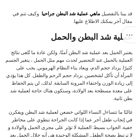
قد بينا بالتفصيل
ماهي عملية شد البطن جراحيا
وكيف تتم في
مقال آخر يمكنك الاطلاع عليها.
عملية شد البطن والحمل
يعتبر الحمل بعد عملية شد البطن آمنًا، ولكن عادة ما تُلغى نتائج
العملية بالحمل.عند التحضير لحدث مهم مثل الحمل ، يتغير الجسم
كثيرًا. يزداد حجم الدم، ويعاد بناء النظام الهرموني. يجب على
المرأة أن تأكل لشخصين. يزداد حجم الرحم والطفل. كل هذا يؤدي
إلى زيادة الوزن واختفاء المرونة السابقة. لذلك، لن يتم الحفاظ
على معدة مسطحة بعد الولادة، وستكون هناك حاجة لعملية شد
بطن ثانية.
غالبًا ما تتساءل النساء اللواتي خضعن لعملية شد البطن ويفكرن
في إنجاب طفل آخر عما إذا كانت الجراحة تنطوي على مخاطر
خفية. الجواب بسيط: العملية لا تؤثر على مجرى الحمل والولادة و
لا ترتبط بصحة الطفل. المشكلة الوحيدة هي أنه خلال الحمل بعد