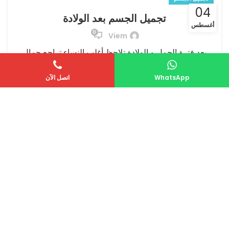
04
تجميل الجسم بعد الولادة
أغسطس
0
Viem
بعد فترة الحمل و الولادة تلاحظ أغلب النساء تراجع جمال
قوامهن و تهدله نتيجة التغيرات التي تطرأ على اجسامهن بعد
تلك الفترة ،لذا تسعى ...
WhatsApp
اتصل الآن
CONTINUE READING
تجميل الجسم
04
عملية تكميم المعدة
أغسطس
0
Viem
أصبحت عملية تكميم المعدة او عملية قص المعدة إجراءً
جراحيًا يقوم به العديد من الأشخاص حول العالم. السمنة،
إحدى أهم مشاكل عصرنا، تؤثر...
CONTINUE READING