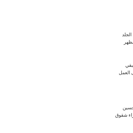
الجلد
مظهر
بقي
 العمل
حسين
راء شقوق