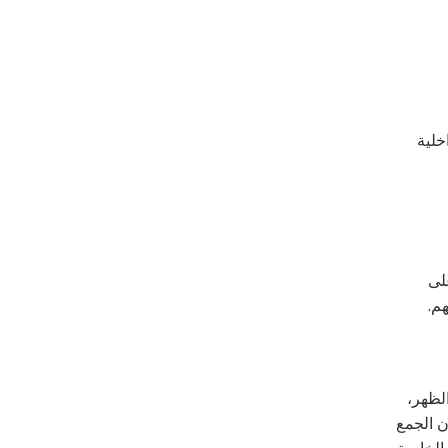
خلية
لى
هم.
لظهر،
ن الجمع