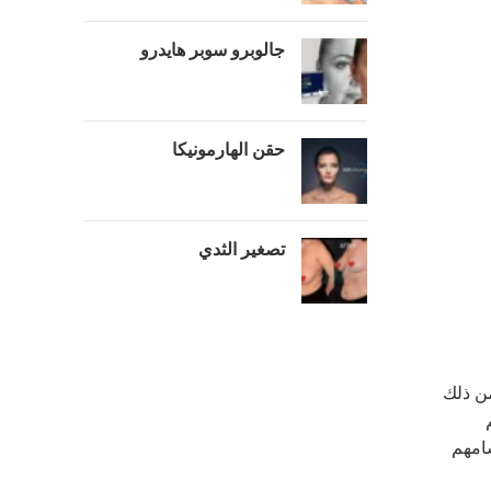
جالوبرو سوبر هايدرو
حقن الهارمونيكا
تصغير الثدي
من ذلك
سامهم