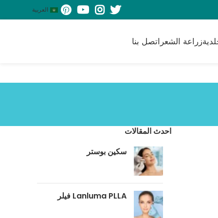
العربية
لدية
زراعة الشعر
اتصل بنا
احدث المقالات
سكين بوستر
‎Lanluma PLLA فيلر