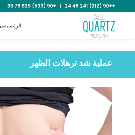
+90 (539) 825 76 33
|
++90 (212) 241 46 24
الرئيسية
من
عملية شد ترهلات الظهر