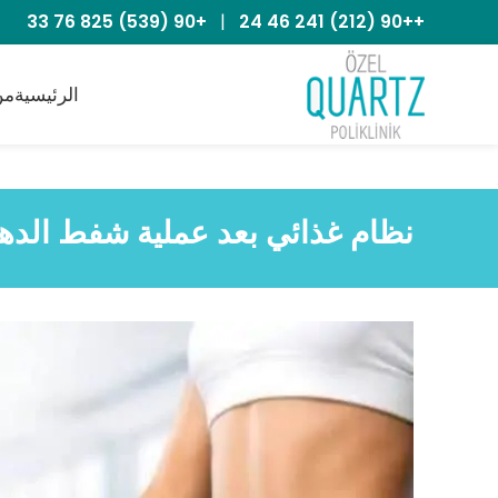
+90 (539) 825 76 33
|
++90 (212) 241 46 24
الرئيسية
من
نظام غذائي بعد عملية شفط الده