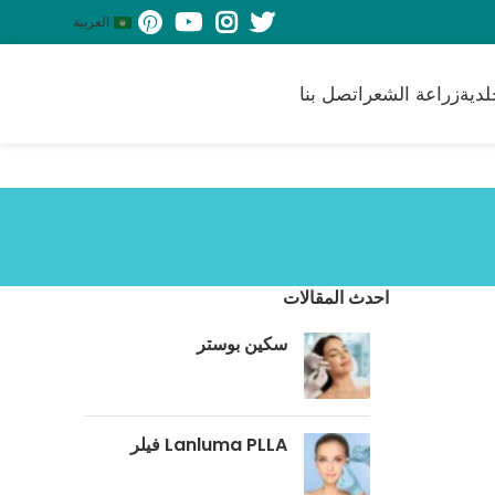
العربية
لدية
زراعة الشعر
اتصل بنا
احدث المقالات
سكين بوستر
‎Lanluma PLLA فيلر