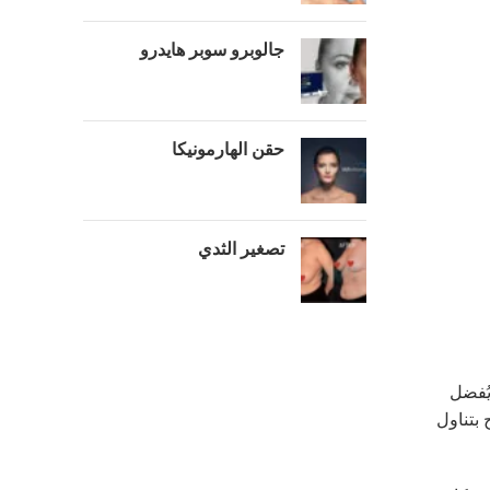
جالوبرو سوبر هايدرو
حقن الهارمونيكا
تصغير الثدي
يُفضل
 بتناول