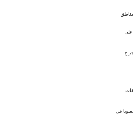
لمناطق
 على
جراح
فات
لصويا في