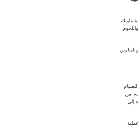
ة تناولك
اللحوم
12 أو الحديد أو الكالسيوم أو فيتامين
للصيام
بة. من
 إلى
عملية