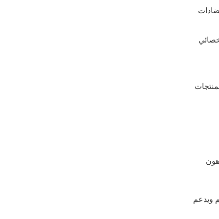
مضادات
أخصائي
لمنتجات
هون
م ويدعم