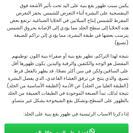
يكمن سبب ظهور بقع بنية على اليد تحت تأثير الأشعة فوق
البنفسجية على البشرة أثناء التعرض للشمس. يحفز التعرض
المفرط للشمس إنتاج الميلانين في الخلايا الصباغية. ترتفع بعض
هذه الخلايا إلى سطح الجلد مما يؤدي إلى الإصابة بحروق الشمس.
يترسب بعضها في طبقة البشرة، مما يؤدي إلى تراكم للصبغة
(تصبغ).
نتيجة لهذا التراكم، تظهر بقع بنية أو صفراء بنية اللون. توطينهم
المفضل هو الوجه والكتفين والرقبة واليدين. يكون ظهورها أقل
على الساقين.ولكن في سن أكثر نضجًا، قد يظهر بالفعل فرط
تصبغ، والذي ينتج عن ترقق الغشاء القاعدي، الذي يفصل البشرة
(الطبقة العليا من الجلد) عن الأدمة (الطبقة الأساسية من الجلد).
نتيجة لذلك، تبدأ الصبغة الموجودة في الطبقات العميقة من الجلد
بالظهور على السطح،وتشكل بقع الشيخوخة بشكل غير متساو.
إذا ذكرنا الاسباب الرئيسية في ظهور بقع بنية على الجلد:
احصل على السعر خلال 5 د