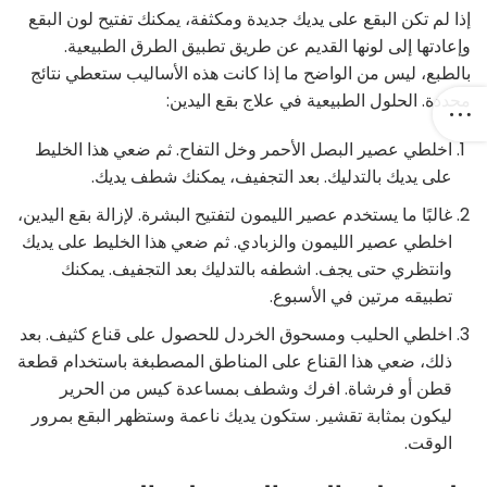
إذا لم تكن البقع على يديك جديدة ومكثفة، يمكنك تفتيح لون البقع
وإعادتها إلى لونها القديم عن طريق تطبيق الطرق الطبيعية.
بالطبع، ليس من الواضح ما إذا كانت هذه الأساليب ستعطي نتائج
محددة. الحلول الطبيعية في علاج بقع اليدين:
اخلطي عصير البصل الأحمر وخل التفاح. ثم ضعي هذا الخليط
على يديك بالتدليك. بعد التجفيف، يمكنك شطف يديك.
غالبًا ما يستخدم عصير الليمون لتفتيح البشرة. لإزالة بقع اليدين،
اخلطي عصير الليمون والزبادي. ثم ضعي هذا الخليط على يديك
وانتظري حتى يجف. اشطفه بالتدليك بعد التجفيف. يمكنك
تطبيقه مرتين في الأسبوع.
اخلطي الحليب ومسحوق الخردل للحصول على قناع كثيف. بعد
ذلك، ضعي هذا القناع على المناطق المصطبغة باستخدام قطعة
قطن أو فرشاة. افرك وشطف بمساعدة كيس من الحرير
ليكون بمثابة تقشير. ستكون يديك ناعمة وستظهر البقع بمرور
الوقت.