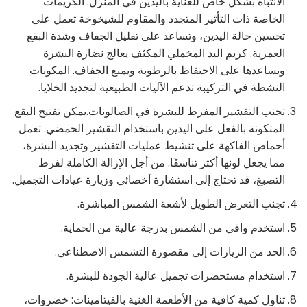
الانتباه بشكل خاص للعناية باليدين في المنزل. الكريمات
الخاصة ذات التأثير المتجدد والمقاوم للشيخوخة تعمل على
تحسين حالة اليدين، وتساعد على تقليل الجفاف وشدة البقع
العمرية. كريم اليد المخملي المكثف يعالج نضارة البشرة
ويساعدها على الاحتفاظ بالرطوبة ويمنع الجفاف. المكونات
النشطة في التركيبة تدعم الآليات الطبيعية لتجديد الخلايا.
تجنب التقشير المفرط للبشرة في الصالونات.يمكن تفتيح البقع
المتكونة بالفعل على اليدين باستخدام التقشير الحمضي. تعمل
أحماض الفاكهة على تنشيط عمليات التقشير وتجديد البشرة،
مما يجعل لونها أكثر تناسقًا. من أجل الإزالة الكاملة لفرط
التصبغ، قد تحتاج إلى استشارة أخصائي وزيارة عيادات التجميل.
تجنب التعرض الطويل لأشعة الشمس المباشرة.
استخدم واقي من الشمس بدرجة عالية من الحماية.
الحد من الزيارات إلى مقصورة التشمس الاصطناعي.
استخدام مستحضرات تجميل عالية الجودة للبشرة.
تناول كمية كافية من الأطعمة الغنية بالفيتامينات: خضروات،