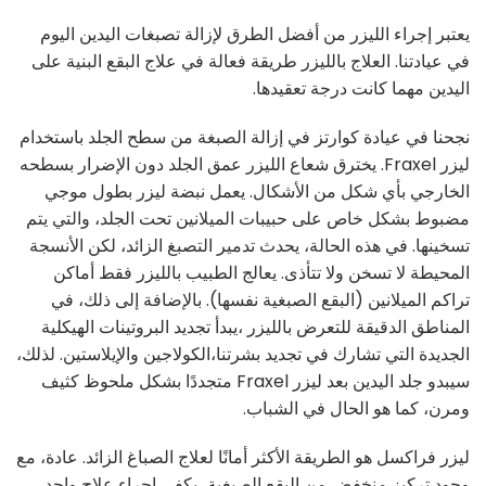
يعتبر إجراء الليزر من أفضل الطرق لإزالة تصبغات اليدين اليوم
في عيادتنا. العلاج بالليزر طريقة فعالة في علاج البقع البنية على
اليدين مهما كانت درجة تعقيدها.
نجحنا في عيادة كوارتز في إزالة الصبغة من سطح الجلد باستخدام
ليزر Fraxel. يخترق شعاع الليزر عمق الجلد دون الإضرار بسطحه
الخارجي بأي شكل من الأشكال. يعمل نبضة ليزر بطول موجي
مضبوط بشكل خاص على حبيبات الميلانين تحت الجلد، والتي يتم
تسخينها. في هذه الحالة، يحدث تدمير التصبغ الزائد، لكن الأنسجة
المحيطة لا تسخن ولا تتأذى. يعالج الطبيب بالليزر فقط أماكن
تراكم الميلانين (البقع الصبغية نفسها). بالإضافة إلى ذلك، في
المناطق الدقيقة للتعرض بالليزر ،يبدأ تجديد البروتينات الهيكلية
الجديدة التي تشارك في تجديد بشرتنا،الكولاجين والإيلاستين. لذلك،
سيبدو جلد اليدين بعد ليزر Fraxel متجددًا بشكل ملحوظ كثيف
ومرن، كما هو الحال في الشباب.
ليزر فراكسل هو الطريقة الأكثر أمانًا لعلاج الصباغ الزائد. عادة، مع
وجود تركيز منخفض من البقع الصبغية، يكفي إجراء علاج واحد