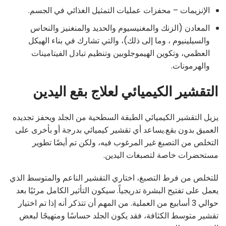
الإنزيمات – محفزات عمليات التمثيل الغذائي في الجسم.
المعادن (الزنك والمغنيسيوم والحديد والمنغنيز والنحاس
والسيلينيوم ، وما إلى ذلك)، والتي تشارك في بناء الهيكل
العظمي، وتكوين الهيموجلوبين وتنظيم تبادل الفيتامينات
والهرمونات.
التقشير الكيميائي لعلاج بقع اليدين
يزيل التقشير الكيميائي الطبقة السطحية من الجلد ويحفز تجديده
العميق بدون بقع.يساعد أي تقشير كيميائي بدرجة أو بأخرى على
التخلص من التصبغ غير المرغوب فيه، ولكن تم أيضًا تطوير
مستحضرات خاصة لتصبغات اليدين.
للتخلص من فرط التصبغ، اختاري التقشير الناعم والمتوسط ​​الذي
يعمل على تفتيح البشرة تدريجياً. سيكون التأثير الكامل مرئيًا بعد
حوالي 3 أسابيع من العملية. من المهم أن تتذكر أنه إذا تم اختيار
تقشير متوسط ​​الكثافة، فقد يكون الجلد حساسًا ومتهيجًا لبعض