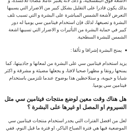
الاشعة فوق البنفسجية، و ذلك لأنه يعتبر عاملا مضادا للاكسدة، و
بذلك يكون قادرا على التقليل بشكل كبير من الاضرار التي يسببها
التعرض لأشعة الشمس المباشرة على البشرة و التي تسبب تلف
البشرة و تصبغها، لذلك فإن استخدام فيتامين سي يوميا له دور
كبير في حماية البشرة من التأثيرات و الاضرار التي تسببها اشعة
الشمس للبشرة السطحية.
يمنح البشرة إشراقا و تألقا :
يزيد استخدام فيتامين سي على البشرة من لمعانها و جاذبيتها، كما
يمنحها رونقا و مظهرا صحيا لافتا، و يجعلها مضيئة و مشرقة و اكثر
شبابا و حيوية، و ستلاحظين هذا بوضوح عندما تلتزمين باستخدام
فيتامين سي يوميا.
هل هناك وقت معين لوضع منتجات فيتامين سي مثل
السيروم او المصل او غيرها على البشرة ؟
لعل من افضل الفترات التي يجدر استخدام منتجات فيتامين سي
الموضعية فيها هي فترة الصباح الباكر، او فترة ما قبل النوم، ففي