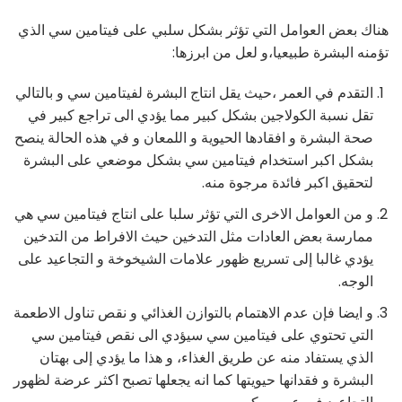
هناك بعض العوامل التي تؤثر بشكل سلبي على فيتامين سي الذي
تؤمنه البشرة طبيعيا،و لعل من ابرزها:
التقدم في العمر ،حيث يقل انتاج البشرة لفيتامين سي و بالتالي
تقل نسبة الكولاجين بشكل كبير مما يؤدي الى تراجع كبير في
صحة البشرة و افقادها الحيوية و اللمعان و في هذه الحالة ينصح
بشكل اكبر استخدام فيتامين سي بشكل موضعي على البشرة
لتحقيق اكبر فائدة مرجوة منه.
و من العوامل الاخرى التي تؤثر سلبا على انتاج فيتامين سي هي
ممارسة بعض العادات مثل التدخين حيث الافراط من التدخين
يؤدي غالبا إلى تسريع ظهور علامات الشيخوخة و التجاعيد على
الوجه.
و ايضا فإن عدم الاهتمام بالتوازن الغذائي و نقص تناول الاطعمة
التي تحتوي على فيتامين سي سيؤدي الى نقص فيتامين سي
الذي يستفاد منه عن طريق الغذاء، و هذا ما يؤدي إلى بهتان
البشرة و فقدانها حيويتها كما انه يجعلها تصبح اكثر عرضة لظهور