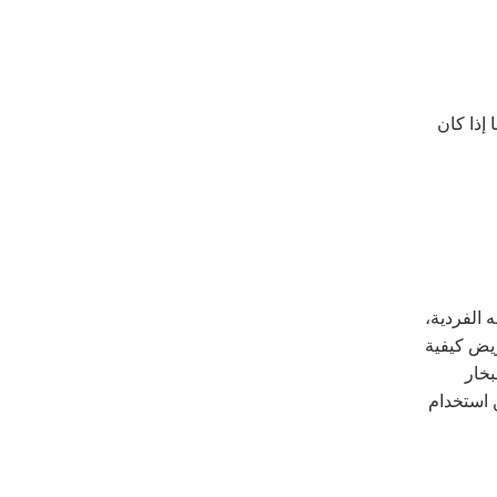
إذا كان
 الفردية،
ريض كيفية
بخار
 استخدام