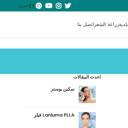
العربية
لدية
زراعة الشعر
اتصل بنا
احدث المقالات
سكين بوستر
‎Lanluma PLLA فيلر