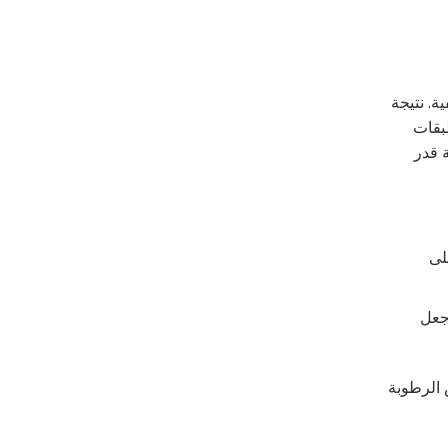
ة. نتيجة
بقات
 قدر
لى
 جعل
الأدوية،عندما تمتص الرطوبة