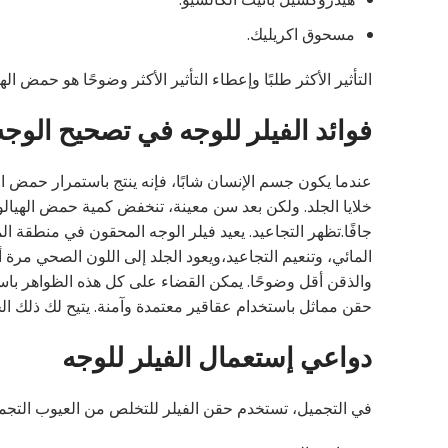
مسحوق اكريليك.
التأثير الأكثر طلبًا وإعطاء التأثير الأكثر وضوحًا هو حمض 
فوائد الفيلر للوجه في تصحيح الوجه
عندما يكون جسم الإنسان شابًا، فإنه ينتج باستمرار حمض ا
خلايا الجلد. ولكن بعد سن معينة، تنخفض كمية حمض الهيالو
جافًا.تظهر التجاعيد. يعيد فيلر الوجه المحقون في منطقة ا
المائي، وتنعيم التجاعيد،ويعود الجلد إلى اللون الصحي مرة
والذقن أقل وضوحًا. يمكن القضاء على كل هذه الظواهر باست
حقن مماثل باستخدام عقاقير معتمدة وآمنة. يتيح لك ذلك ال
دواعي إستعمال الفيلر للوجه
في التجميل، تستخدم حقن الفيلر للتخلص من العيوب التجميل