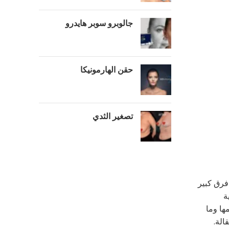
جالوبرو سوبر هايدرو
حقن الهارمونيكا
تصغير الثدي
فرق كبير
ة
ها وما
الة.