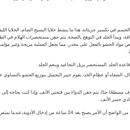
جسم في تكسير جزيئاته. هذا ما ينشط خلايا النسيج الضام، الخلايا الليفي
فة، ويبدأ الجلد في التوهج بالصحة. يتم حقن مستحضرات الهلام في الط
بعض مواد الحشو بالفعل على مخدر، مما يجعل العملية مريحة وغير مؤلمة
قاعدة الجلد. المستحضر يزيل التجاعيد وينعم الجلد.
ال، الشفاه أو عظام الخد، يقوم خبير التجميل بتوزيع الحشو بالتساوي ع
رف مسطحًا جدًا، يتم حقن الدواء بين فتحتي الأنف. وإذا كنت بحاجة إلى
حاذي جسر الأنف.
يمكن ملاحظة تأثير هذه الحقن التجميلية بعد الجلسة الأولى. من الواضح أن الأمر يصبح بعد 24 ساعة من إدخال 