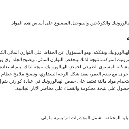
الهيالورونيك والكولاجين والبيوجيل المصنوع على أساس هذه المواد.
لهيالورونيك ويفككه، وهو المسؤول عن الحفاظ على التوازن المائي الك
رونيك المركب. نتيجة لذلك،ينخفض التوازن المائي، ويصبح الجلد أرق و
لمشكلة المستوى الطبيعي لحمض الهيالورونيك. نتيجة لذلك، يتم استعادة 
 أخرى. مع تقدم العمر، يفقد شكل الوجه البيضاوي، وتصبح ملامح عظام ا
خدام مواد مالئة تعتمد على حمض الهيالورونيك.في عيادة كوارتز، يتم إ
حصول على نتيجة محكومة والقضاء على مخاطر الآثار الجانبية.
ية المختلفة. تشمل المؤشرات الرئيسية ما يلي: