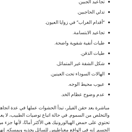
تجاعيد الجبين.
تدلي الحاجبين.
“أقدام الغراب” في زوايا العيون.
تجاعيد الابتسامة.
طيات أنفية شفوية واضحة.
طيات الذقن.
شكل الشفة غير المتماثل.
الهالات السوداء تحت العينين.
عيوب محيط الوجه.
عدم وضوح عظام الخد.
مباشرة بعد حقن الفيلر، تبدأ الحشوات عملها في عدة اتجاهات،
والتخلص من السموم. في حالة اتباع توصيات الطبيب، لا يعاني
تحتوي على حمض الهيالورونيك هي الأكثر أمانًا، لأنها جز
الجسم. إنه في الواقع مغناطيس للسائل يجذبه ويمسكه. إنه