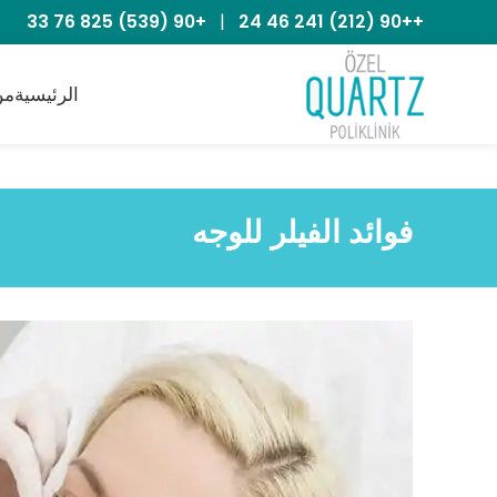
+90 (539) 825 76 33
|
++90 (212) 241 46 24
الرئيسية
من
فوائد الفيلر للوجه