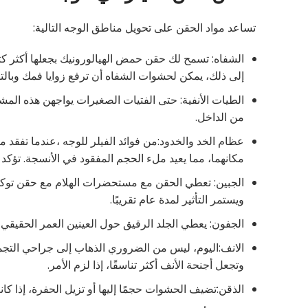
تساعد مواد الحقن على تحويل مناطق الوجه التالية:
الشفاه: تسمح لك حقن حمض الهيالورونيك بجعلها أكثر كثافة
إلى ذلك، يمكن لحشوات الشفاه أن ترفع زوايا فمك وبالتا
الطيات الأنفية: حتى الفتيات الصغيرات يواجهن هذه المش
من الداخل.
عظام الخد والخدود:من فوائد الفيلر للوجه ،عندما تفقد م
مكانهما، مما يعيد ملء الحجم المفقود في الأنسجة. تؤكد ا
الجبين: تعطي الحقن مع مستحضرات الهلام مع حقن توكسين
ويستمر التأثير لمدة عام تقريبًا.
الجفون: يعطي الجلد الرقيق حول العينين العمر الحقيقي
الانف:اليوم، ليس من الضروري الذهاب إلى جراحي التجميل
وتجعل أجنحة الأنف أكثر تناسقًا، إذا لزم الأمر.
الذقن:تضيف الحشوات حجمًا إليها أو تزيل الحفرة، إذا كا