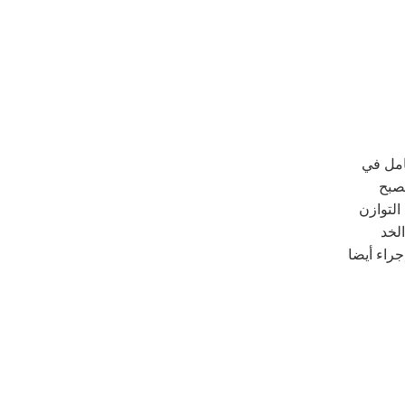
امل في
يصبح
التوازن
لخد
جراء أيضا