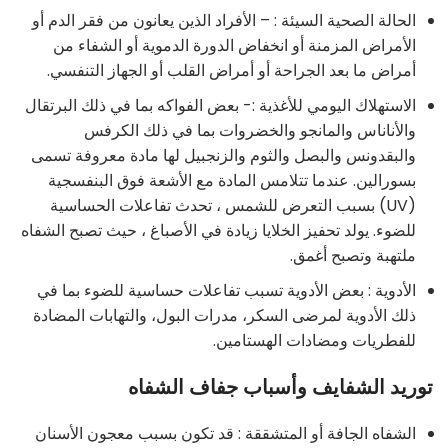
الحالة الصحية السيئة : – الأفراد الذين يعانون من فقر الدم أو
الأمراض المزمنة أو انخفاض الدورة الدموية أو الشفاء من
أمراض ما بعد الجراحة أو أمراض القلب أو الجهاز التنفسي.
الاستهلاك اليومي للأغذية :- بعض الفواكه بما في ذلك البرتقال
والأناناس والمانجو والخضروات بما في ذلك الكرفس
والبقدونس والبصل والثوم والزنجبيل لها مادة معروفة تسمى
بسورالين. عندما تتلامس المادة مع الأشعة فوق البنفسجية
(UV) بسبب التعرض للشمس ، تحدث تفاعلات الحساسية
للضوء. يولد تحفيز الخلايا زيادة في الأصباغ ، حيث تصبح الشفاه
ملتهبة وتصبح أغمق.
الأدوية : بعض الأدوية تسبب تفاعلات حساسية للضوء بما في
ذلك الأدوية لمرضى السكر، مدرات البول، والتهابات المضادة
للفطريات ومضادات الهستامين.
توريد الشفايف وأسباب جفاف الشفاه
الشفاه الجافة أو المتشققة : قد تكون بسبب معجون الأسنان