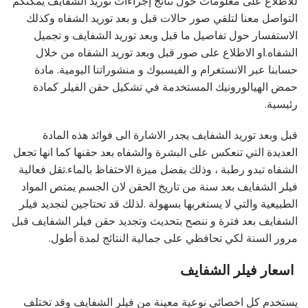
للاطلاع على معلومات حول نتائج إجراءات توريد الشفايف يمكنكم
التواصل معنا لتلقي صور حالات قبل و بعد توريد الشفاه وكذلك
الاستفسار حول تفاصيل ما قبل وبعد توريد الشفايف و تجميل
الشفاه.او الاطلاع على صور قبل وبعد توريد الشفاه من خلال
حسابنا عبر الانستغرام و الفيسبوك و منشوراتنا اليومية. مادة
حمض الهيالورونيك المستخدمة في تشكيل حقن الفيلر كمادة
رئيسية.
قبل وبعد توريد الشفايف يجدر الاشارة الى فوائد هذه المادة
العديدة التي تنعكس على البشرة والشفاه بعد حقنها كما انها تجعل
الشفاه تبدو رطبة ، وذلك بفضل ميزة الاحتفاظ بالماء.تقل فعالية
فيلر الشفايف بعد سنة من تاريخ الحقن لان الجسم يمتص المواد
الطبيعية والتي لا يستغربها بسهولة .لذلك قد تحتاجين لتجديد فيلر
الشفايف بعد فترة و ننصح بتحديث وتجديد حقن فيلر الشفايف قبل
مرور السنة لكي تحافظي على جمالية النتائج لمدة أطول.
اسعار فيلر الشفايف
يستخدم كل اخصائي نوعية معينة من فيلر الشفايف وقد تختلف