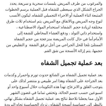
والمرغوب من طرف المريض. بلمسات سحرية و سريعة. يحدد
الجراح الشكل الذي سيعطى للشفاه قبل العملية برسم الخطوات
المتبعة اثناء العملية أو الاجراء التجميلي للشفاه. ليكون الأنسب
لنوع وجه المريض وبالاتفاق مع المريض. يتم استخدام ثلاث طرق
مختلفة لزيادة حجم الشفاه: استخدام المواد الاصطناعية ،
واستخدام ذاتي التولد ، ودفع الغشاء المخاطي للشفة إلى
الأمام.أما في حال كانت المريضة منزعجة من حجم الشفاه
الممتلئ نلجا للحل الجراحي من أجل ترقق الشفة و التقليص من
حجمها، يتم إزالة الأنسجة من شق الفم.
بعد عملية تجميل الشفاه
بعد عملية تجميل الشفاه من الشائع حدوث تورم واحمرار وكدمات
بعد الجراحة على الشفاه وهذا امر طبيعي و منتضر لذلك على
يتوجب القلق و الانزعاج. تهدأ هذه التكوينات خلال أسبوع واحد أو
اسبوعين حسب جسم الحالة، وتختفي تماما في غضون الشهر
الأول مما يجعلنا نلاحظ نتائج بعد عملية تجميل الشفاه بشكل نهائي.
بالنظر إلى حساسية أنسجة الشفاه ، تزداد الحساسية تجاه البرودة