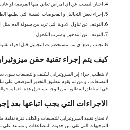
اخبار الطبيب عن اي امراض تعاني منها المريضة او عانت 
إجراء بعض التحاليل و الفحوصات الطبية التي يطلبها الط
التوقف عن تناول الادوية التي تزيد من سيولة الدم مثل ا
التوقف عن التدخين و شرب الكحول
تجنب وضع اي من مستحضرات التجميل قبل اجراء تقنية ح
كيف يتم إجراء تقنية حقن ميزوثيرا
لا يتطلب إجراء إبر الميزوثيرابي للكلف والتصبغات سوى ب
التصبغات ، و من ثم يقوم بتطبيق التخدير الموضعي على تلك 
في المناطق المطلوبة من الوجه،تستغرق هذه العملية حوالي 20 دقيقة تقريبا لاجرائ
الاجراءات التي يجب اتباعها بعد إج
لا تحتاج تقنية الميزوثيرابي للتصبغات والكلف فترة نقاهة ط
التوجيهات التي تقي من حدوث المضاعفات و تساعد على تحق