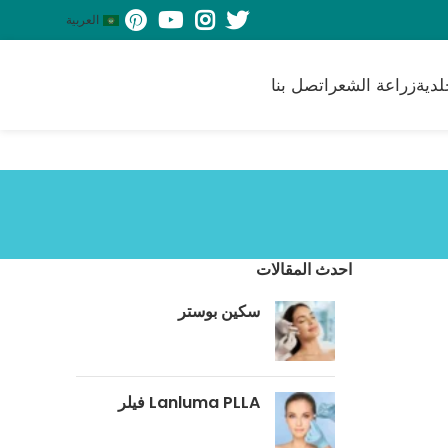
العربية
لدية
زراعة الشعر
اتصل بنا
احدث المقالات
سكين بوستر
‎Lanluma PLLA فيلر