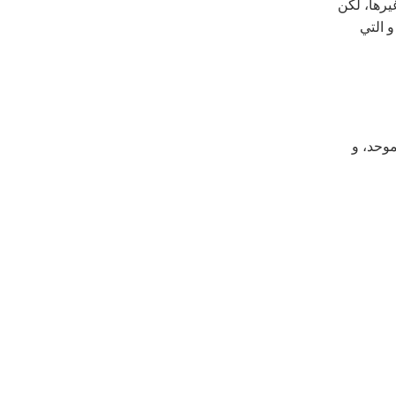
يرها، لكن
و التي
موحد، و