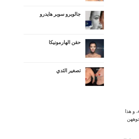
جالوبرو سوبر هايدرو
حقن الهارمونيكا
تصغير الثدي
 و هذا
جوههن