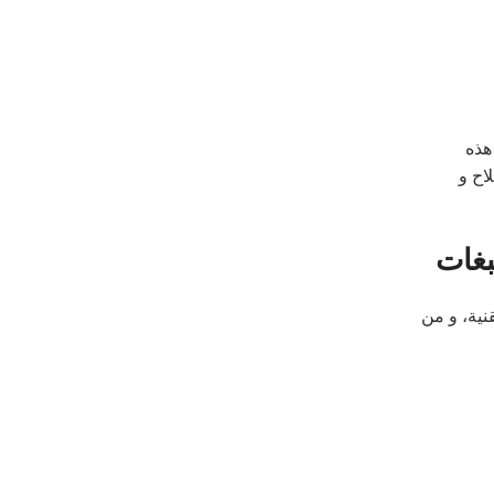
هذه
اح و
بغات
نية، و من