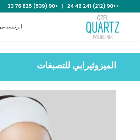
+90 (539) 825 76 33
|
++90 (212) 241 46 24
الرئيسية
من
الميزوثيرابي للتصبغات