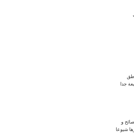
اطق
عة جدا
صائح و
ها شيوعا