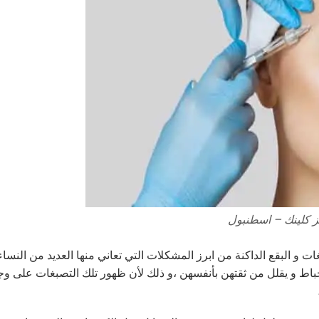
تز كلينك – اسطنبول
ات و البقع الداكنة من ابرز المشكلات التي تعاني منها العديد من النساء،
حباط و يقلل من ثقتهن بأنفسهن ،و ذلك لأن ظهور تلك التصبغات على و