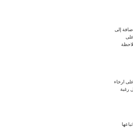
إضافة إلى
على
لاحظة
لى ارخاء
ل رغبة
باعها