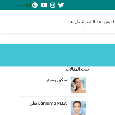
العربية
لدية
زراعة الشعر
اتصل بنا
احدث المقالات
سكين بوستر
‎Lanluma PLLA فيلر