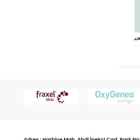
يزر
Adres : Harbiye Mah. Abdi İpekçi Cad. Park No: