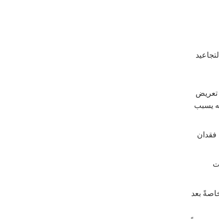
لتجاعيد
 تعريض
نه يسبب
 فقدان
ت
اصةً بعد