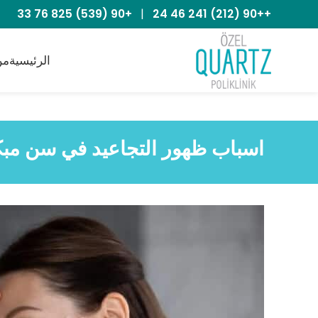
+90 (539) 825 76 33
|
++90 (212) 241 46 24
الرئيسية
من
اسباب ظهور التجاعيد في سن مب