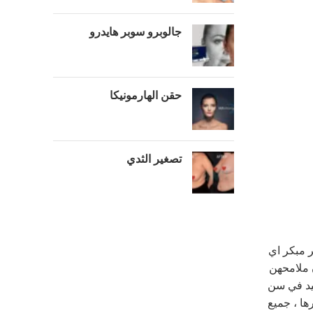
جالوبرو سوبر هايدرو
حقن الهارمونيكا
تصغير الثدي
ر مبكر اي
ن ملامحهن
عيد في سن
ها ، جميع