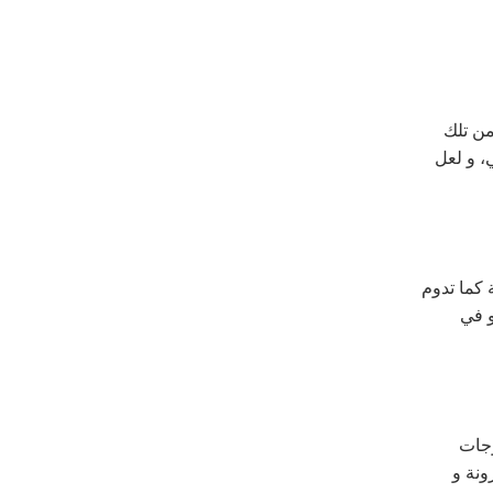
من تلك
، و لعل
 كما تدوم
و في
وجات
ونة و