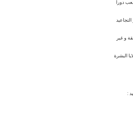
عب دوراً
التجاعيد
ة و غير
يا البشرة
 :