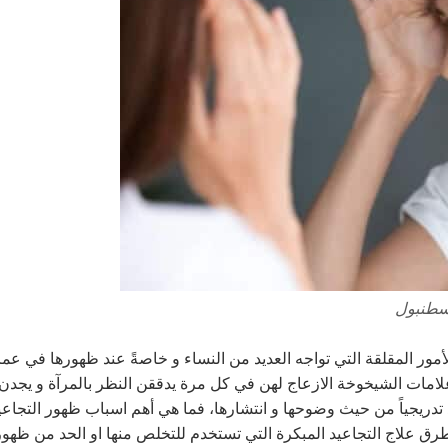
اسطنبول
مور المقلقة التي تواجه العديد من النساء و خاصةً عند ظهورها في عم
 علامات الشيخوخة الازعاج لهن في كل مرة يدققن النظر بالمرآة و يجد
د تدريجياً من حيث وضوحها و انتشارها، فما هي أهم اسباب ظهور التجا
رق علاج التجاعيد المبكرة التي تستخدم للتخلص منها او الحد من ظهور