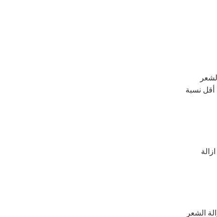
تم تحديثه وتسويقه من طرف Alma Soprano Ace ازالة الشعر
 أقل نسبة
زالة
لة الشعر