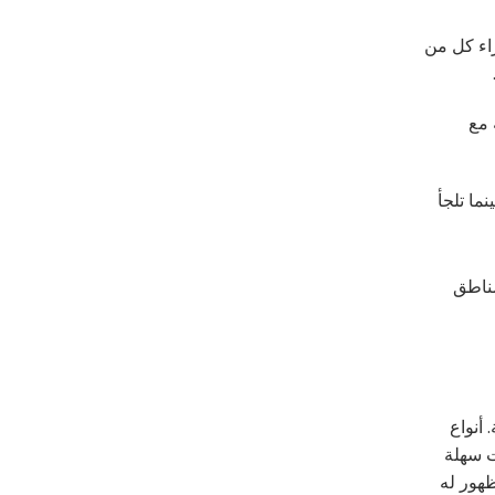
راء كل من
 مع
نما تلجأ
مناطق
أنواع
ت سهلة
ظهور له