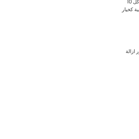
وفيما يخص إزالة الشعر بالليزر، أصبح من الواضح أن هذا الإجراء لم يعد مقتصرًا على فئة معينة، إذ تشير الإحصائيات إلى أن 8 من كل 10
ة كخيار
 ازالة