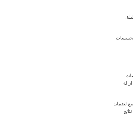
لة.
ة تحسسات
سات
زالة
اربع اسابيع لضمان
تائج