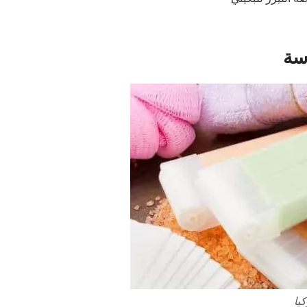
اسة
يا