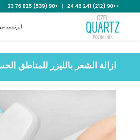
+90 (539) 825 76 33
|
++90 (212) 241 46 24
الرئيسية
من
ازالة الشعر بالليزر للمناطق الح