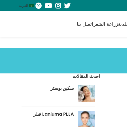
العربية
لدية
زراعة الشعر
اتصل بنا
احدث المقالات
سكين بوستر
‎Lanluma PLLA فيلر