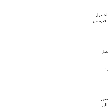
 الحصول
د فترة من
فصل
ء
 بعض
ليزر.