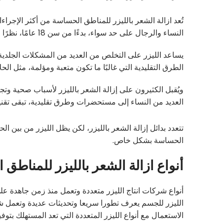
تُعد ازالة الشعر بالليزر للمناطق الحساسة من أكثر الإجراء
النساء والرجال على حد سواء، بدءًا من سن 18 عامًا، نظرًا لفوائده المتعددة وتأثيره الإيجابي على النظافة الشخصية والمظهر العام.
يساعد الليزر على التخلص من العديد من المشكلات الجلدية 
الطرق التقليدية التي غالبًا ما تكون متعبة ومؤلمة، مثل الح
ويُقبل الكثيرون على إزالة الشعر بالليزر لأسباب صحية وتجميلي
العديد من النساء إلى مستحضرات وطرق تقليدية، تبقى تقنية 
تتعدد بدائل إزالة الشعر بالليزر، لكن يظل الليزر من بين ا
الحساسة بشكل خاص.
أنواع ازالة الشعر بالليزر للمناطق
أنواع شركات انتاج الليزر متعددة وتعمل منذ زمن جاهدة عل
الليزر للجسم يعرف تطورا سريعا وتحديثات عديدة وتعمل ش
الاستعمال مع أنواع الليزر المتعددة التي تعد المستهلك بتوف