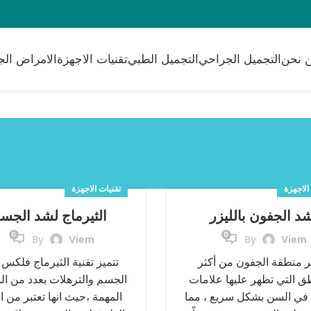
 نحن
التجميل الجراحي
التجميل الطبي
تقنيات الاجهزة
الامراض الج
الاجهزة
تقنيات الاجهزة
د الجفون بالليزر
الثيرماج لشد الجس
0
0
By
Viem
By
Viem
ر منطقة الجفون من أكثر
تتميز تقنية الثيرماج فلكس
طق التي تظهر عليها علامات
الجسم والترهلات بعدد من ال
 في السن بشكل سريع ، مما
المهمة ،حيث انها تعتبر من 