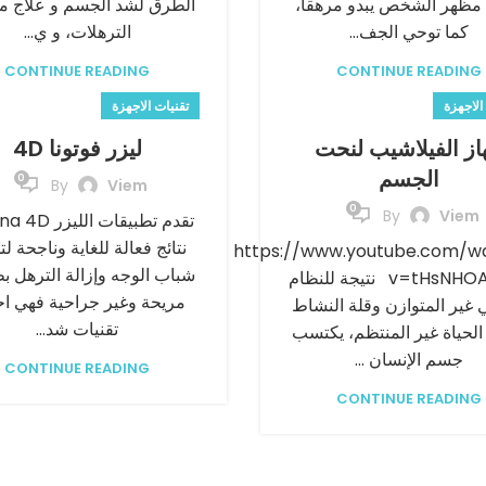
مظهر الشخص يبدو مرهقاً،
الطرق لشد الجسم و علاج م
كما توحي الجف...
الترهلات، و ي...
CONTINUE READING
CONTINUE READING
الاجهزة
تقنيات الاجهزة
از الفيلاشيب لنحت
ليزر فوتونا 4D
الجسم
0
By
Viem
0
By
Viem
تقدم تطبيقات اللي
نتائج فعالة للغاية وناجحة لت
https://www.youtube.com/w
شباب الوجه وإزالة الترهل ب
v=tHsNHOA66Zk نتيجة للنظام
مريحة وغير جراحية فهي ا
ي غير المتوازن وقلة النشاط
تقنيات شد...
لحياة غير المنتظم، يكتسب
جسم الإنسان ...
CONTINUE READING
CONTINUE READING