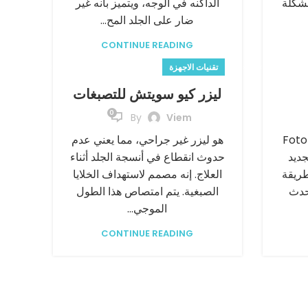
شكلة
الداكنه في الوجه، ويتميز بأنه غير
ضار على الجلد المح...
CONTINUE READING
تقنيات الاجهزة
ليزر كيو سويتش للتصبغات
0
By
Viem
زر Fotona 4D
هو ليزر غير جراحي، مما يعني عدم
جديد
حدوث انقطاع في أنسجة الجلد أثناء
طريقة
العلاج. إنه مصمم لاستهداف الخلايا
حدث
الصبغية. يتم امتصاص هذا الطول
الموجي...
CONTINUE READING