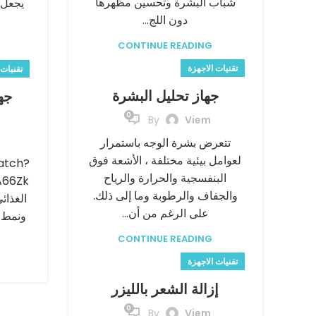
شباب البشرة وتحسين مظهرها
يجعل 
دون اللج...
CONTINUE READING
تقنيات الاجهزة
تقنيات 
جهاز تحليل البشرة
جه
0
By
Viem
تتعرض بشرة الوجه باستمرار
لعوامل بيئية مختلفة ، الأشعة فوق
atch?
البنفسجية والحرارة والرياح
والجفاف والرطوبة وما إلى ذلك.
الغذائ
على الرغم من أن...
ونمط ا
CONTINUE READING
تقنيات الاجهزة
إزالة الشعر بالليزر
0
By
Viem