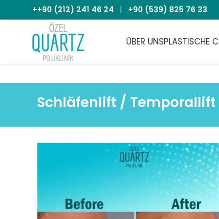
++90 (212) 241 46 24
|
+90 (539) 825 76 33
ÜBER UNS
PLASTISCHE C
Schläfenlift / Temporallift