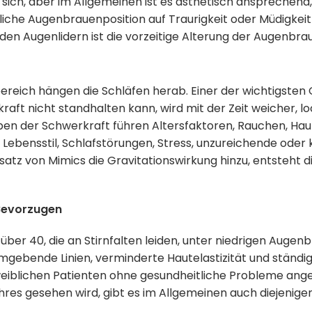
 sich, aber im Allgemeinen ist es ästhetisch anspreche
tliche Augenbrauenposition auf Traurigkeit oder Müdigkei
den Augenlidern ist die vorzeitige Alterung der Augenbraue
eich hängen die Schläfen herab. Einer der wichtigsten G
ft nicht standhalten kann, wird mit der Zeit weicher, loc
n der Schwerkraft führen Altersfaktoren, Rauchen, Hauts
Lebensstil, Schlafstörungen, Stress, unzureichende oder k
tz von Mimics die Gravitationswirkung hinzu, entsteht die
 Bevorzugen
 über 40, die an Stirnfalten leiden, unter niedrigen Augen
umgebende Linien, verminderte Hautelastizität und ständi
weiblichen Patienten ohne gesundheitliche Probleme ang
hres gesehen wird, gibt es im Allgemeinen auch diejenigen