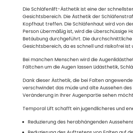
Die Schläfenlift-Ästhetik ist eine der schnellst
Gesichtsbereich. Die Ästhetik der Schläfenstraf
Kopfhaut treffen. Die Schläfenhaut wird von d
Person übermäßig ist, wird die überschüssige Ha
Betäubung durchgeführt. Die durchschnittliche
Gesichtsbereich, da es schnell und risikofrei is
Bei manchen Menschen wird die Augenlidästhe
Fältchen um die Augen lassen Lidästhetik, Sch
Dank dieser Ästhetik, die bei Falten angewendet
verschwindet das müde und alte Aussehen des G
Veränderung in Ihrer Augenpartie sehen möchte
Temporal Lift schafft ein jugendlicheres und en
Reduzierung des herabhängenden Aussehens
Reduzierung des Auftretens von Falten auf de