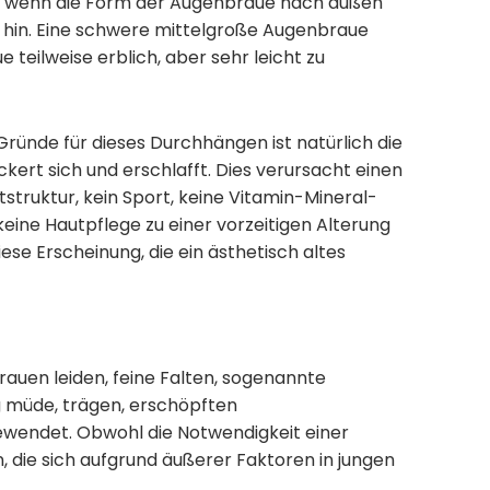
nd, wenn die Form der Augenbraue nach außen
t hin. Eine schwere mittelgroße Augenbraue
 teilweise erblich, aber sehr leicht zu
ründe für dieses Durchhängen ist natürlich die
kert sich und erschlafft. Dies verursacht einen
truktur, kein Sport, keine Vitamin-Mineral-
eine Hautpflege zu einer vorzeitigen Alterung
se Erscheinung, die ein ästhetisch altes
brauen leiden, feine Falten, sogenannte
g müde, trägen, erschöpften
ewendet. Obwohl die Notwendigkeit einer
, die sich aufgrund äußerer Faktoren in jungen