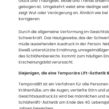
Glück und Traurigkeit. Mode und Trends ändern
gebogen ist. Umgekehrt weist eine niedrige sei
zeigt Wut oder Verärgerung an. Ähnlich wie bei 
korrigieren.
Durch die allgemeine Verformung im Gesichtsber
Schwerkraft. Das Hautgewebe, das der Schwerkra
müde aussehenden Ausdruck in der Person. Nebe
Eiweiß unterstützte Ernährung, unregelmäßiger 
des Schläfenbereichs. Kommt zum häufigen Einsa
Erscheinungsbild verursacht.
Diejenigen, die eine Temporäre Lift-Ästhetik
Temporallift ist ein Verfahren für alle Personen
Krähenfüße, um die Augen, vertiefte Stirn und 
Gesichtsausdruck.Es wird bei männlichen und 
Schläfenlift-Ästhetik am Ende des 40. Lebensja
Jahren bewerben.