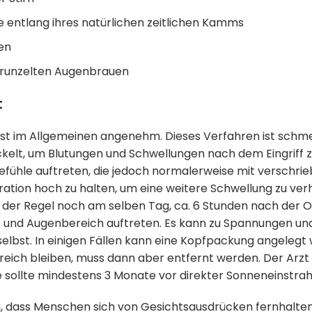
e entlang ihres natürlichen zeitlichen Kamms
en
erunzelten Augenbrauen
t
 ist im Allgemeinen angenehm. Dieses Verfahren ist schmer
lt, um Blutungen und Schwellungen nach dem Eingriff z
hle auftreten, die jedoch normalerweise mit verschrieb
eration hoch zu halten, um eine weitere Schwellung zu ve
in der Regel noch am selben Tag, ca. 6 Stunden nach der
n- und Augenbereich auftreten. Es kann zu Spannungen 
lbst. In einigen Fällen kann eine Kopfpackung angelegt
reich bleiben, muss dann aber entfernt werden. Der Arzt 
le sollte mindestens 3 Monate vor direkter Sonneneinstra
dass Menschen sich von Gesichtsausdrücken fernhalten,