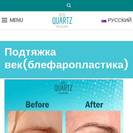
MENU
РУССКИЙ
Подтяжка
век(блефаропластика)