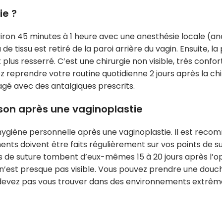
ie ?
viron 45 minutes à 1 heure avec une anesthésie locale (a
 tissu est retiré de la paroi arrière du vagin. Ensuite, la
et plus resserré. C’est une chirurgie non visible, très confo
 reprendre votre routine quotidienne 2 jours après la chir
lagé avec des antalgiques prescrits.
ison après une vaginoplastie
e hygiène personnelle après une vaginoplastie. Il est rec
nts doivent être faits régulièrement sur vos points de s
ls de suture tombent d’eux-mêmes 15 à 20 jours après l’op
on n’est presque pas visible. Vous pouvez prendre une douc
 devez pas vous trouver dans des environnements extrê