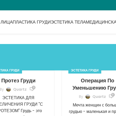
 ЛИЦА
ПЛАСТИКА ГРУДИ
ЭСТЕТИКА ТЕЛА
МЕДИЦИНСКА
ТИКА ГРУДИ
ЭСТЕТИКА ГРУДИ
Протез Груди
Операция По
Уменьшению Гр
0
By
Quartz
0
By
Quartz
ЭСТЕТИКА ДЛЯ
ЕЛИЧЕНИЯ ГРУДИ "С
Мечта женщин с боль
ОТЕЗОМ" Грудь - это
грудью - маленькая и п