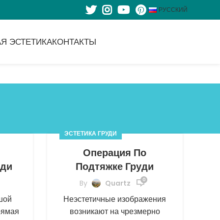
РУССКИЙ
Я ЭСТЕТИКА
КОНТАКТЫ
ЭСТЕТИКА ГРУДИ
Операция По
уди
Подтяжке Груди
0
By
Quartz
шой
Неэстетичные изображения
рямая
возникают на чрезмерно