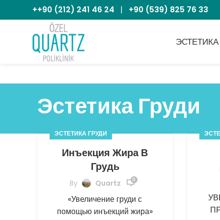
++90 (212) 241 46 24
|
+90 (539) 825 76 33
ЭСТЕТИКА
Эстетика Груди
ЭСТЕТИКА ГРУДИ
ЭСТЕ
Инъекция Жира В
Грудь
0
By
Quartz
УВ
«Увеличение груди с
ПР
помощью инъекций жира»