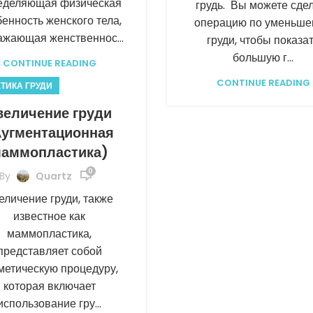
еделяющая физическая
грудь. Вы можете сде
енность женского тела,
операцию по уменьш
жающая женственнос...
груди, чтобы показа
большую г...
CONTINUE READING
CONTINUE READING
ТИКА ГРУДИ
величение груди
Аугментационная
аммопластика)
0
By
Quartz
еличение груди, также
известное как
маммопластика,
представляет собой
метическую процедуру,
которая включает
использование гру...