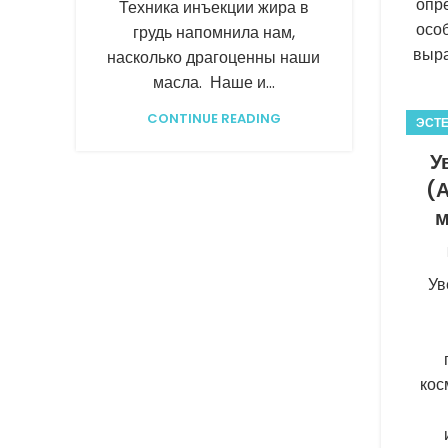
опр
Техника инъекции жира в
особ
грудь напомнила нам,
выра
насколько драгоценны наши
масла. Наше и...
CONTINUE READING
ЭСТЕ
У
(
м
Ув
кос